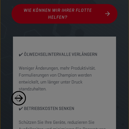
WIE KÖNNEN WIR IHRER FLOTTE
HELFEN?
✔️ ÖLWECHSELINTERVALLE VERLÄNGERN
✔
Weniger Änderungen, mehr Produktivität.
Sc
Formulierungen von Champion werden
Ve
entwickelt, um länger unter Druck
Zu
standzuhalten.
✔
✔️ BETRIEBSKOSTEN SENKEN
Re
Schützen Sie Ihre Geräte, reduzieren Sie
be