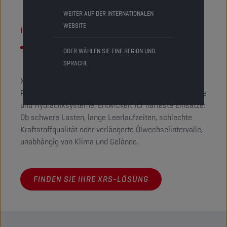
WEITER AUF DER INTERNATIONALEN
WEBSITE
INNOVATION ERLEBEN
EXTREME OFF-ROAD
ODER WÄHLEN SIE EINE REGION UND
SOLUTION (XRS)
SPRACHE
XRS bietet mit einer kompakten, speziellen
Produktreihe umfassenden Schutz für Motoren, Getriebe
und Hydrauliksysteme. Entwickelt für härteste Einsätze:
Ob schwere Lasten, lange Leerlaufzeiten, schlechte
Kraftstoffqualität oder verlängerte Ölwechselintervalle,
unabhängig von Klima und Gelände.
FINDEN SIE IHRE XRS-LÖSUNG