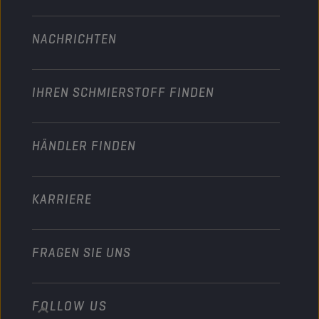
Technologie
Landwirtschaft
NACHRICHTEN
PKW
Motorsport-Partnerschaften
Garten
Motorrad
Beleben Sie Ihr Geschäft
Motorrad & ATV
IHREN SCHMIERSTOFF FINDEN
Schwerlast
Werden Sie Vertriebspartner
Industrie
HÄNDLER FINDEN
Schifffahrt
Sonstiges
KARRIERE
FRAGEN SIE UNS
FOLLOW US
info@championlubes.com