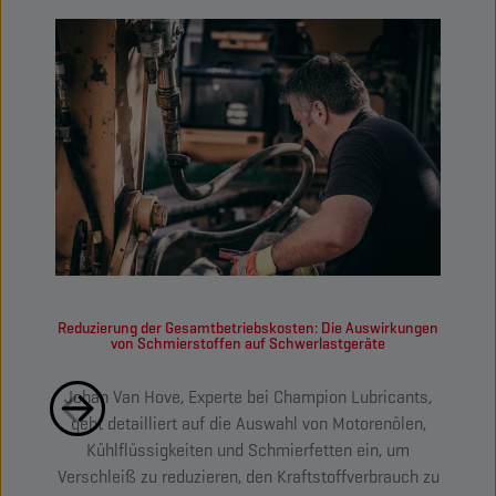
Reduzierung der Gesamtbetriebskosten: Die Auswirkungen
Wie k
von Schmierstoffen auf Schwerlastgeräte
Johan Van Hove, Experte bei Champion Lubricants,
Sc
geht detailliert auf die Auswahl von Motorenölen,
Masc
Kühlflüssigkeiten und Schmierfetten ein, um
Verschleiß zu reduzieren, den Kraftstoffverbrauch zu