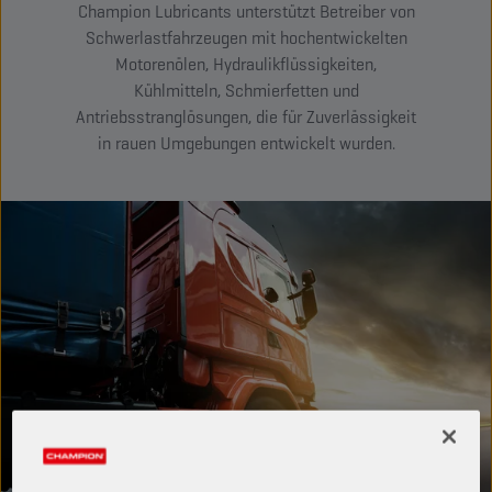
Champion Lubricants unterstützt Betreiber von
Schwerlastfahrzeugen mit hochentwickelten
Motorenölen, Hydraulikflüssigkeiten,
Kühlmitteln, Schmierfetten und
Antriebsstranglösungen, die für Zuverlässigkeit
in rauen Umgebungen entwickelt wurden.