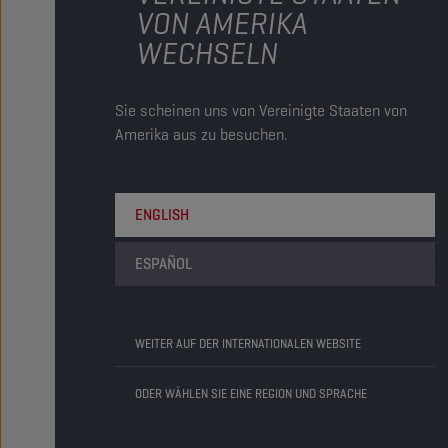
VON AMERIKA
Besonde
WECHSELN
Brems-
und ABS
Tempera
Sie scheinen uns von Vereinigte Staaten von
Ansehe
Amerika aus zu besuchen.
ENGLISH
ESPAÑOL
WEITER AUF DER INTERNATIONALEN WEBSITE
ODER WÄHLEN SIE EINE REGION UND SPRACHE
Diese B
bietet 