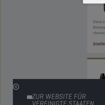
Diese s
Bremsan
chemisc
gegen d
Ansehe
Oxidati
Bremsa
ZUR WEBSITE FÜR
VEREINIGTE STAATEN