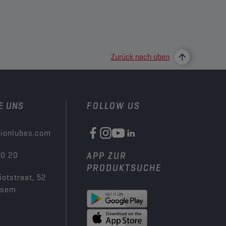
Zurück nach oben
E UNS
FOLLOW US
ionlubes.com
00 20
APP ZUR
PRODUKTSUCHE
iotstraat, 52
ksem