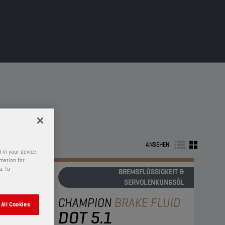
ANSEHEN
 in your device.
rmation for
s. To
BREMSFLÜSSIGKEIT &
SERVOLENKUNGSÖL
CHAMPION
BRAKE FLUID
All Cookies
DOT 5.1