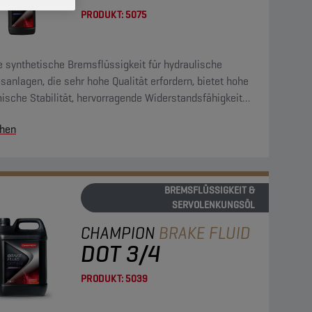
PRODUKT:
5075
 synthetische Bremsflüssigkeit für hydraulische
anlagen, die sehr hohe Qualität erfordern, bietet hohe
ische Stabilität, hervorragende Widerstandsfähigkeit
n die Bildung von Rückständen und hohe
hen
tionsbeständigkeit. Sie ist mit allen normalerweise in
sanlagen vorkommenden Materialien kompatibel.
BREMSFLÜSSIGKEIT &
SERVOLENKUNGSÖL
CHAMPION
BRAKE FLUID
DOT 3/4
PRODUKT:
5039