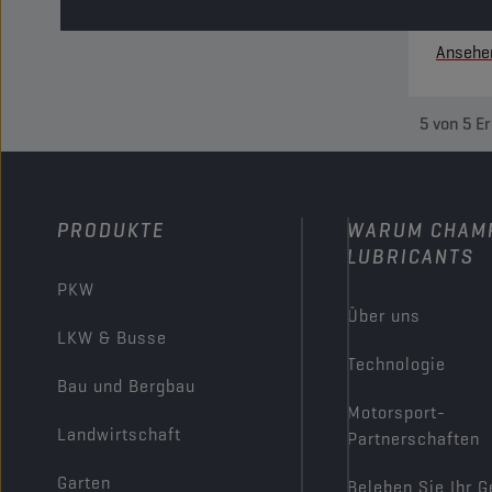
Widerst
und ein
Ansehe
im Brem
5
von
5
E
PRODUKTE
WARUM CHAM
LUBRICANTS
PKW
Über uns
LKW & Busse
Technologie
Bau und Bergbau
Motorsport-
Landwirtschaft
Partnerschaften
Garten
Beleben Sie Ihr G