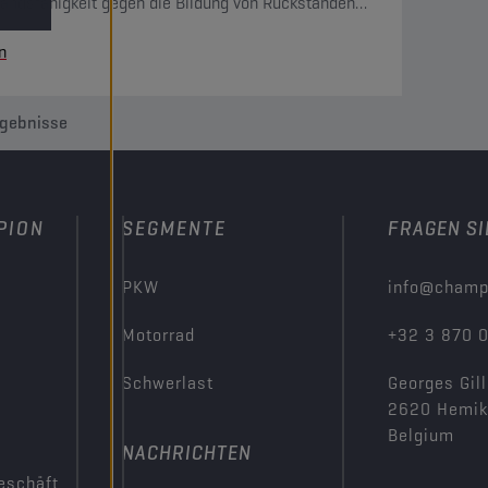
andsfähigkeit gegen die Bildung von Rückständen
e sehr gute Oxidationsbeständigkeit. Sie ist mit allen
n
skreis vorkommenden Materialien kompatibel.
rgebnisse
PION
SEGMENTE
FRAGEN SI
PKW
info@champ
Motorrad
+32 3 870 
Schwerlast
Georges Gill
2620 Hemi
Belgium
NACHRICHTEN
eschäft