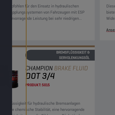
rs empfohlen für den Einsatz in hydraulischen
Dies
 und Kupplungssystemen von Fahrzeugen mit ESP
biete
 für hervorragende Leistung bei sehr niedrigen
Wide
turen.
und e
n
Anse
im B
BREMSFLÜSSIGKEIT &
SERVOLENKUNGSÖL
CHAMPION
BRAKE FLUID
DOT 3/4
PRODUKT:
5015
remsflüssigkeit für hydraulische Bremsanlagen
eine hohe chemische Stabilität, eine hervorragende