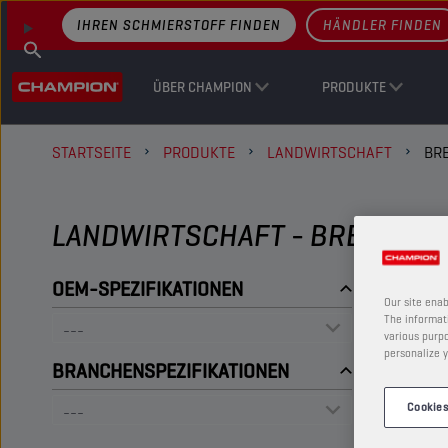
IHREN SCHMIERSTOFF FINDEN
HÄNDLER FINDEN
ÜBER CHAMPION
PRODUKTE
STARTSEITE
PRODUKTE
LANDWIRTSCHAFT
BR
LANDWIRTSCHAFT - BREMSFLÜ
OEM-SPEZIFIKATIONEN
Our site enab
The informati
various purpo
personalize y
BRANCHENSPEZIFIKATIONEN
Cookies