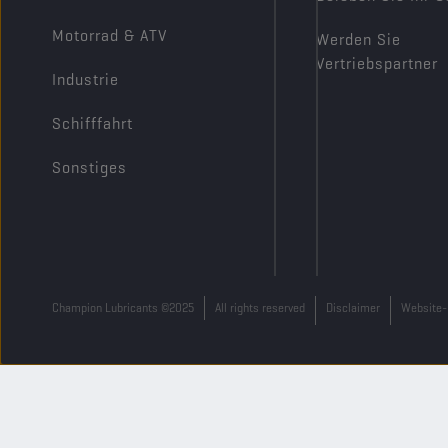
Motorrad & ATV
Werden Sie
Vertriebspartner
Industrie
Schifffahrt
Sonstiges
Champion Lubricants ©2025
All rights reserved
Disclaimer
Website-