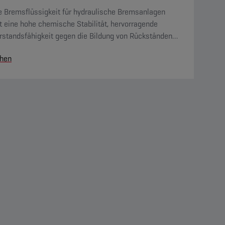
e Bremsflüssigkeit für hydraulische Bremsanlagen
t eine hohe chemische Stabilität, hervorragende
rstandsfähigkeit gegen die Bildung von Rückständen
ine sehr gute Oxidationsbeständigkeit. Sie ist mit allen
hen
remskreis vorkommenden Materialien kompatibel.