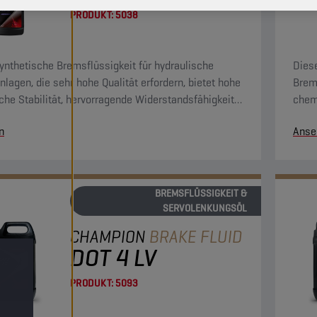
PRODUKT:
5038
ynthetische Bremsflüssigkeit für hydraulische
Diese
lagen, die sehr hohe Qualität erfordern, bietet hohe
Brems
he Stabilität, hervorragende Widerstandsfähigkeit
chem
ie Bildung von Rückständen und hohe
gege
n
Anse
onsbeständigkeit. Sie ist mit allen normalerweise in
Oxida
nlagen vorkommenden Materialien kompatibel.
Brem
BREMSFLÜSSIGKEIT &
SERVOLENKUNGSÖL
CHAMPION
BRAKE FLUID
DOT 4 LV
PRODUKT:
5093