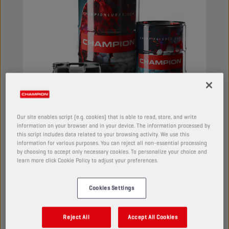
Our site enables script (e.g. cookies) that is able to read, store, and write
information on your browser and in your device. The information processed by
this script includes data related to your browsing activity. We use this
information for various purposes. You can reject all non-essential processing
CHAMPION
HYDRO HV
by choosing to accept only necessary cookies. To personalize your choice and
ISO 22
learn more click Cookie Policy to adjust your preferences.
PRODUKT:
4404
Cookies Settings
Ein Paraffinöl von hohem Viskositätsindex auf
Basis ausgewählter Inhaltsstoffe, speziell zur
Reject All
Accept All Cookies
Verwendung in Hydraulikleitungen geeignet. Hält