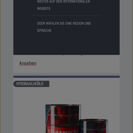
ISO 46
WEITER AUF DER INTERNATIONALEN
WEBSITE
PRODUKT:
4426
ODER WÄHLEN SIE EINE REGION UND
Ein Hydrauliköl auf Mineralölbasis mit
SPRACHE
ausgewählten Additiven gegen Verschleiß und
Oxidation, das eine gewisse Menge an Wasser
absorbieren kann. Es verfügt über hervorragende
Viskositäts- bzw. Temperatureigenschaften.
Ansehen
HYDRAULIKÖLE