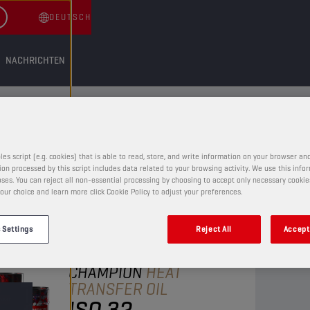
DEUTSCH
NACHRICHTEN
GERÖLE
E
les script (e.g. cookies) that is able to read, store, and write information on your browser and
on processed by this script includes data related to your browsing activity. We use this info
ses. You can reject all non-essential processing by choosing to accept only necessary cookie
our choice and learn more click Cookie Policy to adjust your preferences.
 Settings
Reject All
Accept 
WÄRMETRÄGERÖLE
CHAMPION
HEAT
TRANSFER OIL
ISO 32