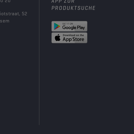
00 20
APP ZUR
PRODUKTSUCHE
iotstraat, 52
ksem