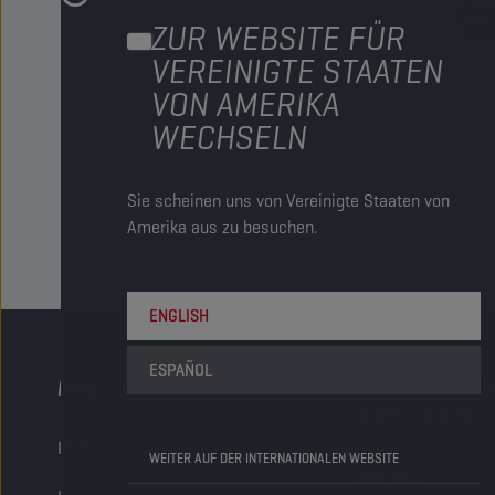
ZUR WEBSITE FÜR
VEREINIGTE STAATEN
VON AMERIKA
Bei die
WECHSELN
der Bas
außeror
Widerst
Sie scheinen uns von Vereinigte Staaten von
Ansehe
Amerika aus zu besuchen.
1
von
1
Er
ENGLISH
ESPAÑOL
PRODUKTE
WARUM CHAM
LUBRICANTS
PKW
WEITER AUF DER INTERNATIONALEN WEBSITE
Über uns