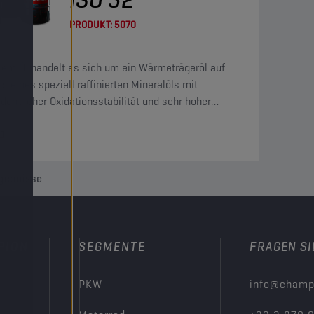
PRODUKT:
5070
sem Öl handelt es sich um ein Wärmeträgeröl auf
is eines speziell raffinierten Mineralöls mit
dentlicher Oxidationsstabilität und sehr hoher
andsfähigkeit gegen thermische Zersetzung.
n
gebnisse
PION
SEGMENTE
FRAGEN SI
PKW
info@champ