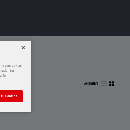
 in your device.
rmation for
s. To
ANSEHEN
All Cookies