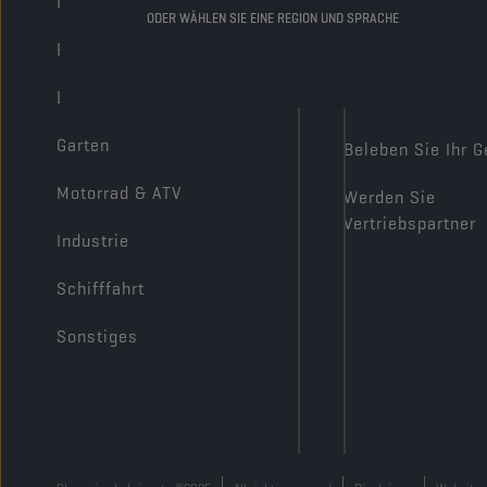
LKW & Busse
ODER WÄHLEN SIE EINE REGION UND SPRACHE
Technologie
Bau und Bergbau
Motorsport-
Landwirtschaft
Partnerschaften
Garten
Beleben Sie Ihr G
Motorrad & ATV
Werden Sie
Vertriebspartner
Industrie
Schifffahrt
Sonstiges