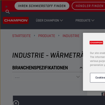
IHREN SCHMIERSTOFF FINDEN
HÄNDLER FINDEN
ÜBER CHAMPION
PRODUKTE
STARTSEITE
PRODUKTE
INDUSTRIE
WÄRMETRÄ
INDUSTRIE - WÄRMETRÄGERÖL
Our site enab
The informati
various purpo
personalize y
BRANCHENSPEZIFIKATIONEN
Cookies