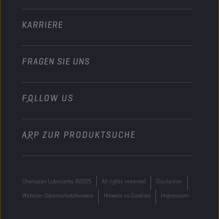
Sonstiges
KARRIERE
FRAGEN SIE UNS
FOLLOW US
info@championlubes.com
+32 3 870 00 20
APP ZUR PRODUKTSUCHE
Georges Gilliotstraat, 52 2620 Hemiksem
Belgium
Champion Lubricants ©2025
All rights reserved
Disclaimer
Website-Datenschutzhinweis
Hinweis zu Cookies
Impressum