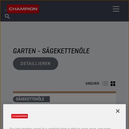
IHREN SCHMIERSTOFF FINDEN
Händler finden
Über Champion
Produkte
Deutsch
Nachrichten
GARTEN - SÄGEKETTENÖLE
DETAILLIEREN
ANSEHEN
SÄGEKETTENÖLE
Our site enables script (e.g. cookies) that is able to read, store, and write