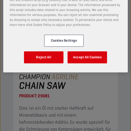
information on your browser and in your device. The information processed by
this script includes data related to your browsing activity. We use this
information for various purposes. You can reject all non-essential processing
by choosing to accept only necessary cookies. To personalize your choice and
learn more click Cookie Policy to adjust your preferences.
Cookies Settings
Reject All
Accept All Cookies
CHAMPION
AGRILINE
CHAIN SAW
PRODUKT:
29081
Dies ist ein Öl mit starker Haftkraft auf
Mineralölbasis und mit einem
haftverstärkenden Additiv. Es wurde speziell für
die Schmierung von Kettensägen entwickelt, für