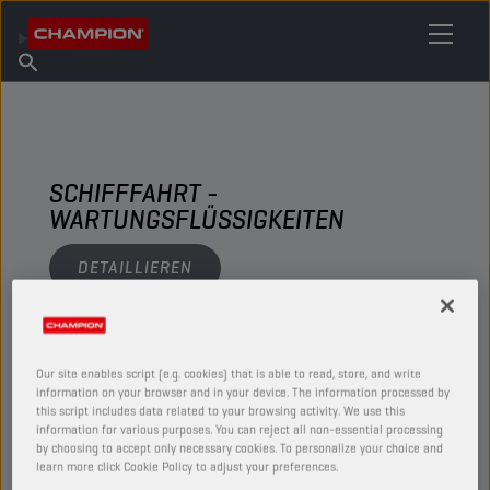
IHREN SCHMIERSTOFF FINDEN
Händler finden
Über Champion
Produkte
Deutsch
Nachrichten
SCHIFFFAHRT -
WARTUNGSFLÜSSIGKEITEN
DETAILLIEREN
ANSEHEN
Our site enables script (e.g. cookies) that is able to read, store, and write
information on your browser and in your device. The information processed by
WARTUNGSFLÜSSIGKEITEN
this script includes data related to your browsing activity. We use this
information for various purposes. You can reject all non-essential processing
by choosing to accept only necessary cookies. To personalize your choice and
learn more click Cookie Policy to adjust your preferences.