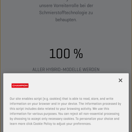
unsere Vorreiterrolle bei der
Schmierstofftechnologie zu
behaupten.
100 %
ALLER HYBRID-MODELLE WERDEN
BEDIENT
Our site enables script (e.g. cookies) that is able to read, store, and write
50+
information on your browser and in your device. The information processed by
this script includes data related to your browsing activity. We use this
information for various purposes. You can reject all non-essential processing
by choosing to accept only necessary cookies. To personalize your choice and
PRODUKTE, DIE FÜR
learn more click Cookie Policy to adjust your preferences.
HYBRIDFAHRZEUGE GEEIGNET SIND