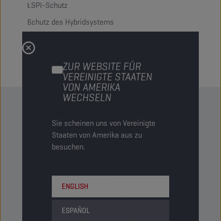
LSPI-Schutz
Schutz des Hybridsystems
Erfüllen mehrerer OEM-Anforderungen für
Hybridfahrzeuge
ZUR WEBSITE FÜR
VEREINIGTE STAATEN
VON AMERIKA
WECHSELN
SCHMIERSTOFF-SORTIMENT FÜR
HYBRID-FAHRZEUGE MIT
Sie scheinen uns von Vereinigte
FREIGABEN GROSSER OEMS
Staaten von Amerika aus zu
besuchen.
ENGLISH
ESPAÑOL