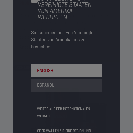
VEREINIGTE STAATEN
PRODUKT:
9282
VON AMERIKA
Dieses lithiumfreie Mehrzweck-Schmierfett ist
WECHSELN
ein mit wasserfreiem Kalzium (ANH Ca)
verdicktes Schmierfett, das auf Mineralöl
Sie scheinen uns von Vereinigte
basiert.
Staaten von Amerika aus zu
besuchen.
Ansehen
SCHMIERFETTE
ENGLISH
ESPAÑOL
WEITER AUF DER INTERNATIONALEN
WEBSITE
ODER WÄHLEN SIE EINE REGION UND