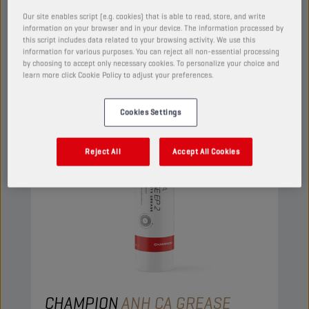
Ansehen
Our site enables script (e.g. cookies) that is able to read, store, and write
information on your browser and in your device. The information processed by
this script includes data related to your browsing activity. We use this
SCHMIERFETTE
information for various purposes. You can reject all non-essential processing
by choosing to accept only necessary cookies. To personalize your choice and
learn more click Cookie Policy to adjust your preferences.
Cookies Settings
Reject All
Accept All Cookies
CHAMPION
ANH CA GREASE