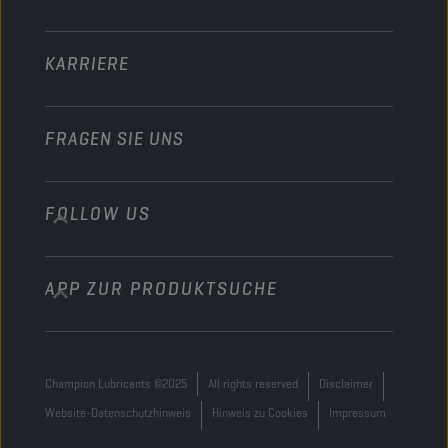
Sonstiges
KARRIERE
FRAGEN SIE UNS
FOLLOW US
info@championlubes.com
+32 3 870 00 20
APP ZUR PRODUKTSUCHE
Georges Gilliotstraat, 52 2620 Hemiksem
Belgium
Champion Lubricants ©2025
All rights reserved
Disclaimer
Website-Datenschutzhinweis
Hinweis zu Cookies
Impressum