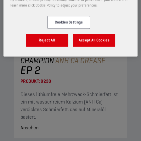
learn more click Cookie Policy to adjust your preferences.
Cookies Settings
Reject All
Accept All Cookies
CHAMPION
ANH CA GREASE
EP 2
PRODUKT:
9230
Dieses lithiumfreie Mehrzweck-Schmierfett ist
ein mit wasserfreiem Kalzium (ANH Ca)
verdicktes Schmierfett, das auf Mineralöl
basiert.
Ansehen