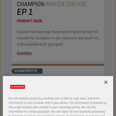
CHAMPION
ANH CA GREASE
EP 1
PRODUKT:
9226
Dieses hochwertige Mehrzweck-Schmierfett ist
sowohl für Einsätze in der Industrie wie auch im
Automobilbereich geeignet.
Ansehen
SCHMIERFETTE
Our site enables script (e.g. cookies) that is able to read, store, and write
information on your browser and in your device. The information processed by
this script includes data related to your browsing activity. We use this
information for various purposes. You can reject all non-essential processing
by choosing to accept only necessary cookies. To personalize your choice and