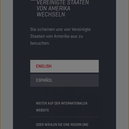
VEREINIGTE STAATEN
VON AMERIKA
Dieses lithiumfreie Mehrzweck-Schmierfett ist
WECHSELN
ein mit wasserfreiem Kalzium (ANH Ca)
verdicktes Schmierfett, das auf Mineralöl
Sie scheinen uns von Vereinigte
basiert.
Staaten von Amerika aus zu
Ansehen
besuchen.
ERSETZT DURCH
CHAMPION ANH CA GREASE EP 00
ENGLISH
ESPAÑOL
WEITER AUF DER INTERNATIONALEN
WEBSITE
ODER WÄHLEN SIE EINE REGION UND