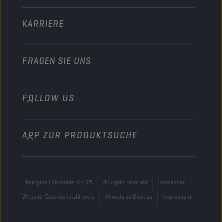
Sonstiges
KARRIERE
FRAGEN SIE UNS
FOLLOW US
info@championlubes.com
+32 3 870 00 20
APP ZUR PRODUKTSUCHE
Georges Gilliotstraat, 52 2620 Hemiksem
Belgium
Champion Lubricants ©2025
All rights reserved
Disclaimer
Website-Datenschutzhinweis
Hinweis zu Cookies
Impressum