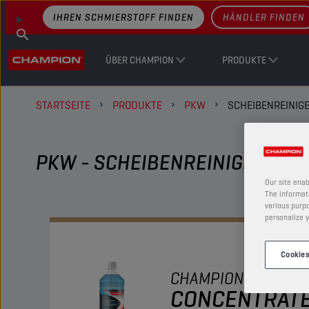
IHREN SCHMIERSTOFF FINDEN
HÄNDLER FINDEN
ÜBER CHAMPION
PRODUKTE
STARTSEITE
PRODUKTE
PKW
SCHEIBENREINIG
PKW - SCHEIBENREINIGER
Our site enab
The informati
various purpo
personalize y
Cookies
CHAMPION
WINDSC
CONCENTRAT