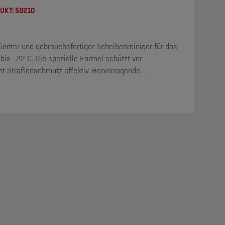
UKT:
50210
dünnter und gebrauchsfertiger Scheibenreiniger für das
bis -22 C. Die spezielle Formel schützt vor
nt Straßenschmutz effektiv. Hervorragende
ert mit einem angenehmen Zitronenduft.