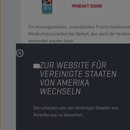
PRODUKT:
50200
Ein leistungsstarkes, unverdünntes Frostschutzkonze
Windschutzscheiben bei Bedarf, das nach der Verdün
verwendet werden kann.
Ansehen
ZUR WEBSITE FÜR
VEREINIGTE STAATEN
VON AMERIKA
WECHSELN
CHAMPION
WINDSC
SUMMER
READY TO USE
Sie scheinen uns von Vereinigte Staaten von
Amerika aus zu besuchen.
PRODUKT:
50220