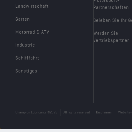
Motorsport-
Landwirtschaft
Partnerschaften
Garten
Beleben Sie Ihr G
Motorrad & ATV
Werden Sie
Vertriebspartner
Industrie
Schifffahrt
Sonstiges
Champion Lubricants ©2025
All rights reserved
Disclaimer
Website-