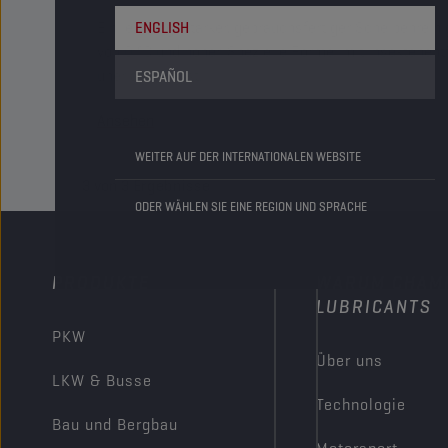
Ein leistungsstarker, gebrauchsfertiger Scheibenrei
ENGLISH
von 0 °C und höher. Spezielle Formel mit Insektenent
unerlässlich ist.
ESPAÑOL
Ansehen
WEITER AUF DER INTERNATIONALEN WEBSITE
3
von
3
Ergebnisse
ODER WÄHLEN SIE EINE REGION UND SPRACHE
PRODUKTE
WARUM CHAM
LUBRICANTS
PKW
Über uns
LKW & Busse
Technologie
Bau und Bergbau