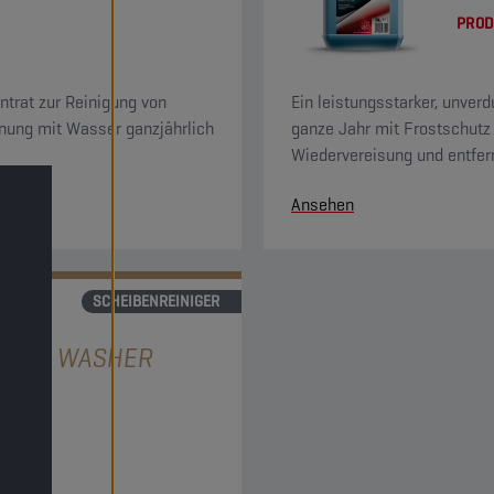
PROD
ntrat zur Reinigung von
Ein leistungsstarker, unver
nung mit Wasser ganzjährlich
ganze Jahr mit Frostschutz 
Wiedervereisung und entfer
Reinigungswirkung, kombini
Ansehen
SCHEIBENREINIGER
REEN WASHER