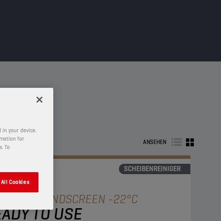
 in your device.
rmation for
ANSEHEN
s. To
SCHEIBENREINIGER
All Cookies
AMPION
WINDSCREEN -22°C
ADY TO USE