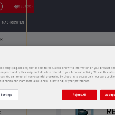
DEUTSCH
NACHRICHTEN
ER
les script (e.g. cookies) that is able to read, store, and write information on your browser and
on processed by this script includes data related to your browsing activity. We use this info
ses. You can reject all non-essential processing by choosing to accept only necessary cookie
our choice and learn more click Cookie Policy to adjust your preferences.
SCHEIBENREINIGER
 Settings
Reject All
Accept 
REEN
CH
E
RE