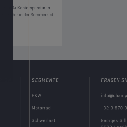
niger für Außentemperaturen
ferner, der in der Sommerzeit
PION
SEGMENTE
FRAGEN SI
PKW
info@champ
Motorrad
+32 3 870 
Schwerlast
Georges Gill