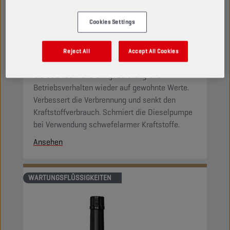
CHAMPION
DIESEL
TREATMENT
Cookies Settings
PRODUKT:
70311
Reject All
Accept All Cookies
Reinigt das gesamte Kraftstoffsystem, erhöht
die Cetanzahl und bringt Leistung und
Betriebsverhalten wieder auf gewohnte Werte.
Verbessert die Verbrennung und senkt den
Kraftstoffverbrauch. Schmiert die Dieselpumpe
bei Verwendung schwefelarmer Kraftstoffe.
Ansehen
WARTUNGSFLÜSSIGKEITEN