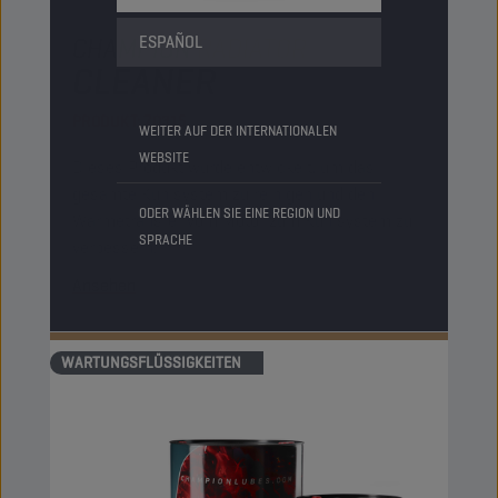
ESPAÑOL
CHAMPION
RADIATOR
CLEANER
PRODUKT:
70315
WEITER AUF DER INTERNATIONALEN
WEBSITE
Dieses Produkt wurde entwickelt, um das
gesamte Kühlsystem zu reinigen und den
ODER WÄHLEN SIE EINE REGION UND
Wärmetransfer vom Motor zum Kühlsystem zu
SPRACHE
verbessern.
Ansehen
WARTUNGSFLÜSSIGKEITEN