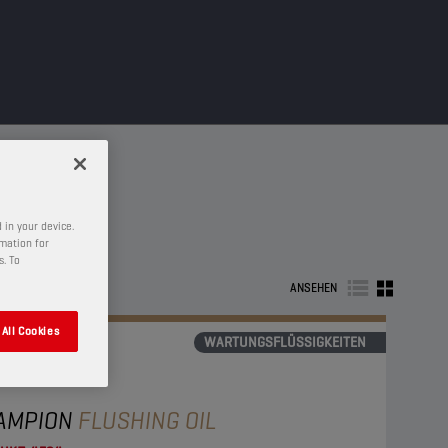
 in your device.
rmation for
s. To
ANSEHEN
All Cookies
WARTUNGSFLÜSSIGKEITEN
AMPION
FLUSHING OIL