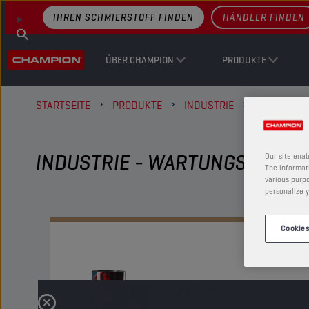
IHREN SCHMIERSTOFF FINDEN
HÄNDLER FINDEN
ÜBER CHAMPION
PRODUKTE
STARTSEITE
PRODUKTE
INDUSTRIE
WARTUNGS
INDUSTRIE - WARTUNGSFLÜSS
Our site enab
The informati
various purpo
personalize y
Cookies
CHAMPION
COLDCL