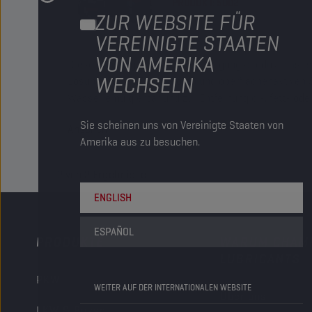
PRODUKT:
5002
ZUR WEBSITE FÜR
VEREINIGTE STAATEN
VON AMERIKA
Dieses Lösungsmittel- und Reinigungsprodukt basier
WECHSELN
Lösungsmittel, Emulgatoren und oberflächenaktiven S
Wasser emulgierbar und zur Entfernung öl-, fett- oder
Verunreinigungen geeignet.
Sie scheinen uns von Vereinigte Staaten von
Ansehen
Amerika aus zu besuchen.
2
von
2
Ergebnisse
ENGLISH
ESPAÑOL
PRODUKTE
WARUM CHAM
LUBRICANTS
PKW
WEITER AUF DER INTERNATIONALEN WEBSITE
Über uns
LKW & Busse