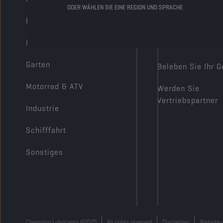
ODER WÄHLEN SIE EINE REGION UND SPRACHE
Technologie
Bau und Bergbau
Motorsport-
Landwirtschaft
Partnerschaften
Garten
Beleben Sie Ihr G
Motorrad & ATV
Werden Sie
Vertriebspartner
Industrie
Schifffahrt
Sonstiges
Champion Lubricants ©2025
All rights reserved
Disclaimer
Website-