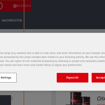
DEUTSCH
NACHRICHTEN
FLÜSSIGKEITEN
IGKEITEN
les script (e.g. cookies) that is able to read, store, and write information on your browser and
on processed by this script includes data related to your browsing activity. We use this info
ses. You can reject all non-essential processing by choosing to accept only necessary cookie
our choice and learn more click Cookie Policy to adjust your preferences.
 Settings
Reject All
Accept 
WARTUNGSFLÜSSIGKEITEN
EANER
CH