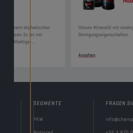
PROD
t auf einem aliphatischen
Dieses Mineralöl mit niedrig
ubstanzen. Es ist mit
Reinigungseigenschaften.
 asphalthaltiger
Ansehen
PION
SEGMENTE
FRAGEN SI
PKW
info@champ
Motorrad
+32 3 870 