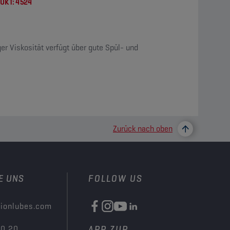
UKT:
4524
er Viskosität verfügt über gute Spül- und
Zurück nach oben
E UNS
FOLLOW US
ionlubes.com
00 20
APP ZUR