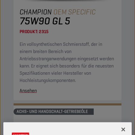
CHAMPION
OEM SPECIFIC
75W90 GL 5
PRODUKT:
2315
Ein vollsynthetischen Schmierstoff, der in
einem breiten Bereich von
Antriebsstranganwendungen eingesetzt werden
kann. Er eignet sich besonders für die neuesten
Spezifikationen vieler Hersteller von
Hochleistungskomponenten.
Ansehen
ACHS- UND HANDSCHALT-GETRIEBEÖLE