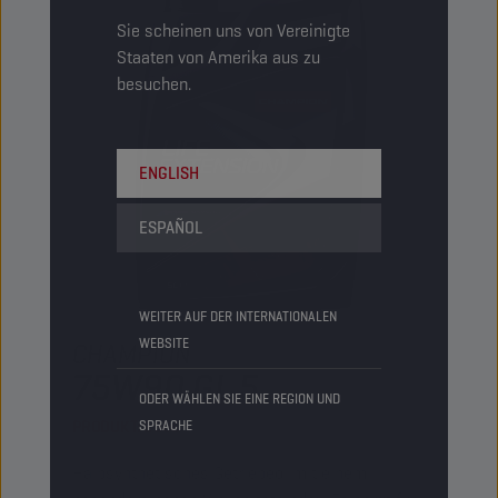
Sie scheinen uns von Vereinigte
Staaten von Amerika aus zu
besuchen.
ENGLISH
ESPAÑOL
WEITER AUF DER INTERNATIONALEN
WEBSITE
CHAMPION
LIFE EXTENSION
75W90 GL 5
ODER WÄHLEN SIE EINE REGION UND
PRODUKT:
SPRACHE
2209
Halbsynthetisches Getriebeöl mit einem