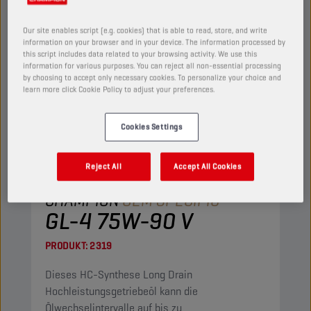
Our site enables script (e.g. cookies) that is able to read, store, and write
information on your browser and in your device. The information processed by
this script includes data related to your browsing activity. We use this
information for various purposes. You can reject all non-essential processing
by choosing to accept only necessary cookies. To personalize your choice and
learn more click Cookie Policy to adjust your preferences.
Cookies Settings
Reject All
Accept All Cookies
CHAMPION
OEM SPECIFIC
GL-4 75W-90 V
PRODUKT:
2319
Dieses HC-Synthese Long Drain
Hochleistungsgetriebeöl kann die
Ölwechselintervalle auf bis zu