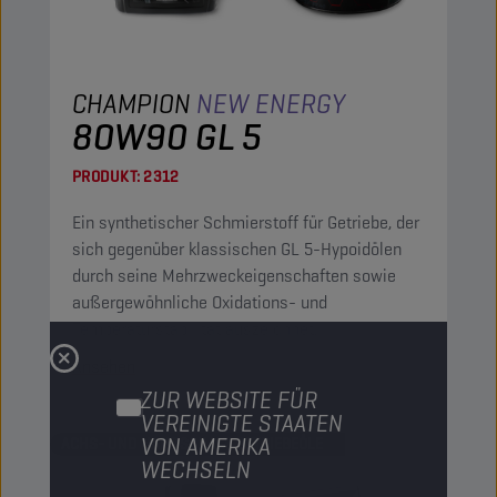
CHAMPION
NEW ENERGY
80W90 GL 5
PRODUKT:
2312
Ein synthetischer Schmierstoff für Getriebe, der
sich gegenüber klassischen GL 5-Hypoidölen
durch seine Mehrzweckeigenschaften sowie
außergewöhnliche Oxidations- und
Temperaturstabilität auszeichnet.
Ansehen
ZUR WEBSITE FÜR
VEREINIGTE STAATEN
VON AMERIKA
ACHS- UND HANDSCHALT-GETRIEBEÖLE
WECHSELN