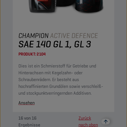
CHAMPION
ACTIVE DEFENCE
SAE 140 GL 1, GL 3
PRODUKT:
2104
Dies ist ein Schmierstoff für Getriebe und
Hinterachsen mit Kegelzahn- oder
Schraubenrädern. Er besteht aus
hochraffinierten Grundölen sowie verschleiß-
und stockpunktverringernden Additiven.
Ansehen
16
von
16
Zurück
Ergebnisse
nach oben