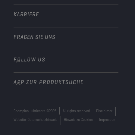
Sonstiges
KARRIERE
FRAGEN SIE UNS
FOLLOW US
info@championlubes.com
+32 3 870 00 20
APP ZUR PRODUKTSUCHE
Georges Gilliotstraat, 52 2620 Hemiksem
Belgium
Champion Lubricants ©2025
All rights reserved
Disclaimer
Website-Datenschutzhinweis
Hinweis zu Cookies
Impressum