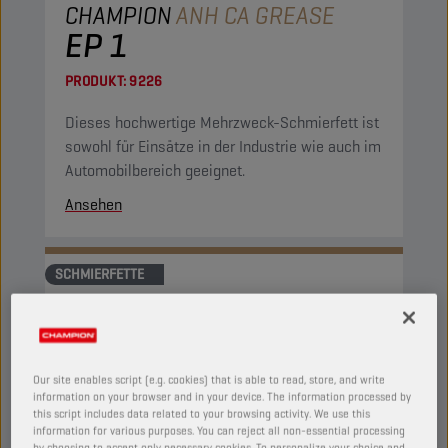
CHAMPION
ANH CA GREASE
EP 1
PRODUKT:
9226
Dieses hochwertige Mehrzweck-Schmierfett ist
sowohl für Einsätze in der Industrie wie auch im
Automobilbereich geeignet.
Ansehen
SCHMIERFETTE
Our site enables script (e.g. cookies) that is able to read, store, and write
information on your browser and in your device. The information processed by
this script includes data related to your browsing activity. We use this
information for various purposes. You can reject all non-essential processing
by choosing to accept only necessary cookies. To personalize your choice and