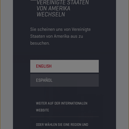
VEREINIGTE STAATEN
VON AMERIKA
Dieses lithiumfreie Mehrzweck-Schmierfett ist
WECHSELN
ein mit wasserfreiem Kalzium (ANH Ca)
verdicktes Schmierfett, das auf Mineralöl
Sie scheinen uns von Vereinigte
basiert.
Staaten von Amerika aus zu
Ansehen
besuchen.
ERSETZT DURCH
CHAMPION ANH CA GREASE EP 00
ENGLISH
ESPAÑOL
WEITER AUF DER INTERNATIONALEN
WEBSITE
ODER WÄHLEN SIE EINE REGION UND