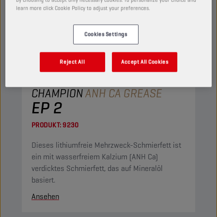
learn more click Cookie Policy to adjust your preferences.
Cookies Settings
Reject All
Accept All Cookies
CHAMPION
ANH CA GREASE
EP 2
PRODUKT:
9230
Dieses lithiumfreie Mehrzweck-Schmierfett ist
ein mit wasserfreiem Kalzium (ANH Ca)
verdicktes Schmierfett, das auf Mineralöl
basiert.
Ansehen