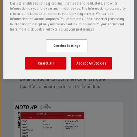
Our site enables script (e.g. cookies) that is able to read, store, and write
Ein Sortiment für Fahrer, die für ihr Geld nur das Beste
information on your browser and in your device. The information processed by
erwarten. Zuverlässige und vielseitige Öle, die für viele
this script includes data related to your browsing activity. We use this
verschiedene Motorräder geeignet sind.
information for various purposes. You can reject all non-essential processing
by choosing to accept only necessary cookies. To personalize your choice and
learn more click Cookie Policy to adjust your preferences.
Cookies Settings
MOTO HP
Reject All
Accept All Cookies
„Ich fahre mit meinem Motorrad hauptsächlich
zur Arbeit, es ist also eher ein Transportmittel.
Daher brauche ich Schmierstoffe, die gute
Qualität zu einem geringen Preis bieten.“