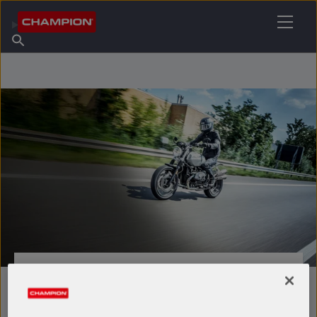
IHREN SCHMIERSTOFF FINDEN
Händler finden
Über Champion
Produkte
Deutsch
Nachrichten
MOTO HP