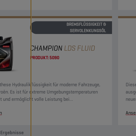
keit verhält sich gegenüber den üblichen
eren nicht aggressiv.
BREMSFLÜSSIGKEIT &
SERVOLENKUNGSÖL
CHAMPION
LDS FLUID
PRODUKT:
5090
hese Hydraulikflüssigkeit für moderne Fahrzeuge,
Diese
itroën. Es ist für extreme Umgebungstemperaturen
ausg
t und ermöglicht volle Leistung bei
neue
emperaturen von -40 °C bis über 130 °C. Nicht
Hydr
n
Anse
bel mit LHM.
Ergebnisse