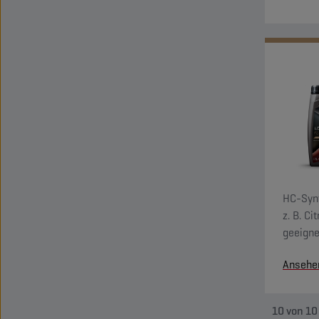
Flüssig
Elastom
HC-Synt
z. B. C
geeigne
Systemt
Ansehe
kompati
10
von
10