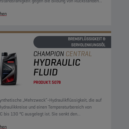
rstandsfähigkeit gegen die Bildung von Rückständen
ine sehr gute Oxidationsbeständigkeit. Sie ist mit allen
hen
remskreis vorkommenden Materialien kompatibel.
BREMSFLÜSSIGKEIT &
SERVOLENKUNGSÖL
CHAMPION
CENTRAL
HYDRAULIC
FLUID
PRODUKT:
5078
ynthetische „Mehrzweck“-Hydraulikflüssigkeit, die auf
Hydraulikkreise und einen Temperaturbereich von
C bis 130 °C ausgelegt ist. Sie senkt den
ungsverschleiß und die Geräuschentwicklung der
hen
aulikpumpe.