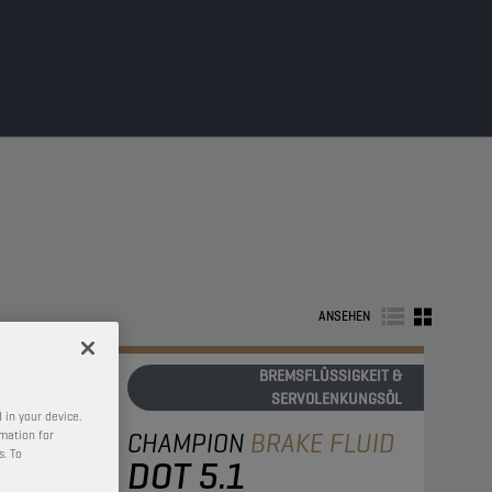
ANSEHEN
BREMSFLÜSSIGKEIT &
SERVOLENKUNGSÖL
 in your device.
CHAMPION
BRAKE FLUID
rmation for
s. To
DOT 5.1