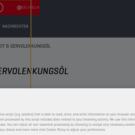
DEUTSCH
NACHRICHTEN
IT & SERVOLENKUNGSÖL
SERVOLENKUNGSÖL
BREMSFLÜSSIGKEIT &
SERVOLENKUNGSÖL
les script (e.g. cookies) that is able to read, store, and write information on your browser and
CHAMPION
E-PULSE
on processed by this script includes data related to your browsing activity. We use this info
ses. You can reject all non-essential processing by choosing to accept only necessary cookie
BRAKE FLUID
our choice and learn more click Cookie Policy to adjust your preferences.