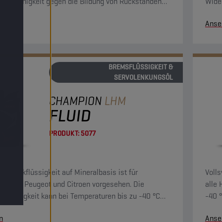
andsfähigkeit gegen die Bildung von Rückständen
Wide
e sehr gute Oxidationsbeständigkeit. Sie ist mit allen
und e
n
Anse
skreis vorkommenden Materialien kompatibel.
im B
BREMSFLÜSSIGKEIT &
SERVOLENKUNGSÖL
CHAMPION
LHM
FLUID
PRODUKT:
5077
ydraulikflüssigkeit auf Mineralbasis ist für
Volls
ge von Peugeot und Citroen vorgesehen. Die
alle 
ikflüssigkeit kann bei Temperaturen bis zu -40 °C
-40 °
et werden, verfügt über eine hohe Siedetemperatur
Reib
n
Anse
 hochbeständig gegenüber Feuchtigkeit. Die
Hydr