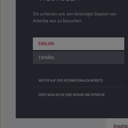
Widerst
und ein
Ansehe
Sie scheinen uns von Vereinigte Staaten von
im Brem
Amerika aus zu besuchen.
ENGLISH
ESPAÑOL
WEITER AUF DER INTERNATIONALEN WEBSITE
ODER WÄHLEN SIE EINE REGION UND SPRACHE
Diese H
Fahrzeu
Hydraul
verwend
Ansehe
und ist