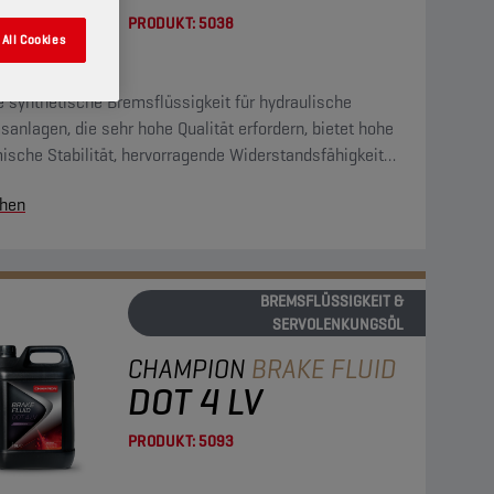
PRODUKT:
5038
All Cookies
 synthetische Bremsflüssigkeit für hydraulische
anlagen, die sehr hohe Qualität erfordern, bietet hohe
ische Stabilität, hervorragende Widerstandsfähigkeit
n die Bildung von Rückständen und hohe
hen
tionsbeständigkeit. Sie ist mit allen normalerweise in
sanlagen vorkommenden Materialien kompatibel.
BREMSFLÜSSIGKEIT &
SERVOLENKUNGSÖL
CHAMPION
BRAKE FLUID
DOT 4 LV
PRODUKT:
5093