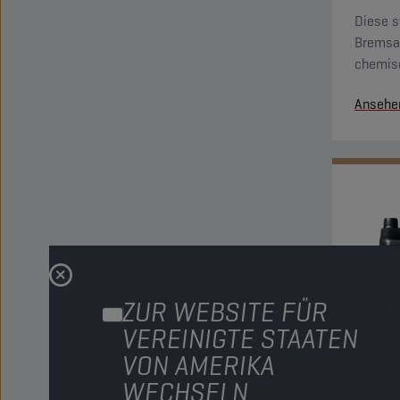
Diese s
Bremsan
chemisc
gegen d
Ansehe
Oxidati
Bremsa
ZUR WEBSITE FÜR
VEREINIGTE STAATEN
VON AMERIKA
Diese B
bietet 
WECHSELN