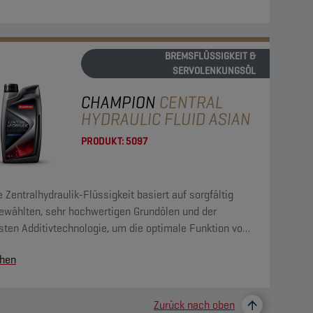
BREMSFLÜSSIGKEIT &
SERVOLENKUNGSÖL
CHAMPION
CENTRAL
HYDRAULIC FLUID ASIAN
PRODUKT:
5097
 Zentralhydraulik-Flüssigkeit basiert auf sorgfältig
ewählten, sehr hochwertigen Grundölen und der
sten Additivtechnologie, um die optimale Funktion von
auliksystemen zu gewährleisten.
hen
Zurück nach oben