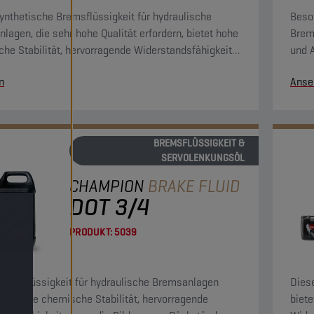
ynthetische Bremsflüssigkeit für hydraulische
Beso
lagen, die sehr hohe Qualität erfordern, bietet hohe
Brem
he Stabilität, hervorragende Widerstandsfähigkeit
und A
ie Bildung von Rückständen und hohe
Temp
n
Anse
onsbeständigkeit. Sie ist mit allen normalerweise in
nlagen vorkommenden Materialien kompatibel.
BREMSFLÜSSIGKEIT &
SERVOLENKUNGSÖL
CHAMPION
BRAKE FLUID
DOT 3/4
PRODUKT:
5039
remsflüssigkeit für hydraulische Bremsanlagen
Dies
eine hohe chemische Stabilität, hervorragende
biete