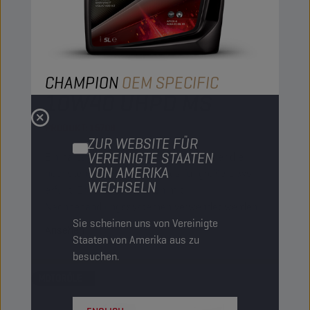
CHAMPION
OEM SPECIFIC
10W40 UHPD MS
PRODUKT:
15708
ZUR WEBSITE FÜR
VEREINIGTE STAATEN
Ein halbsynthetisches Schmierstoff, der die
VON AMERIKA
höchsten Leistungsstandards für große Lkws
WECHSELN
erfüllt. Er kann für Motoren mit
Nachbehandlungssystemen verwendet werden.
Sie scheinen uns von Vereinigte
Ansehen
Staaten von Amerika aus zu
besuchen.
MOTORÖLE