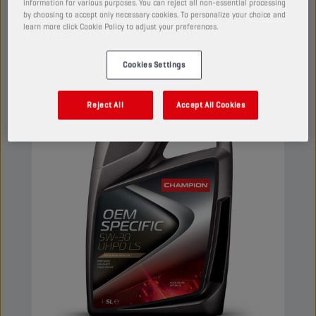
information for various purposes. You can reject all non-essential processing
zwischen den Ölwechseln.
by choosing to accept only necessary cookies. To personalize your choice and
learn more click Cookie Policy to adjust your preferences.
Ansehen
Cookies Settings
MOTORÖLE
Reject All
Accept All Cookies