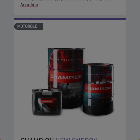
schadstoffarme Motoren (gemäß Euro II und
Ansehen
Euro III und für einige Motoren gemäß Euro IV)
geeignet.
MOTORÖLE