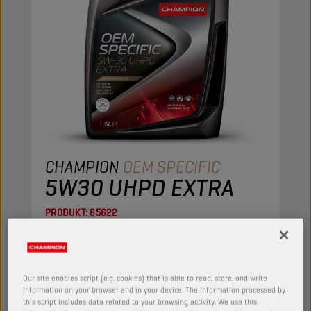
CHAMPION
OEM SPECIFIC
5W30 UHPD EXTRA
PRODUKT:
65622
HC-Synthetisches Motoröl mit höherer
Oxidationsstabilität und Beständigkeit gegen
Ölverschäumung. Hohe Scherfestigkeit und
Our site enables script (e.g. cookies) that is able to read, store, and write
Bewahrung seiner herausragenden
information on your browser and in your device. The information processed by
this script includes data related to your browsing activity. We use this
Eigenschaften während der gesamten Zeit