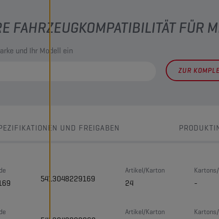
RE FAHRZEUGKOMPATIBILITÄT FÜR 
arke und Ihr Modell ein
ZUR KOMPL
PEZIFIKATIONEN UND FREIGABEN
PRODUKTI
de
Artikel/Karton
Kartons/
5413048229169
169
24
-
de
Artikel/Karton
Kartons/