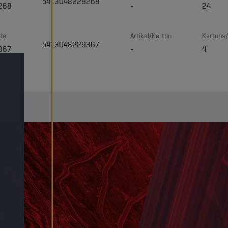
5413048229268
268
-
24
de
Artikel/Karton
Kartons/
5413048229367
367
-
4