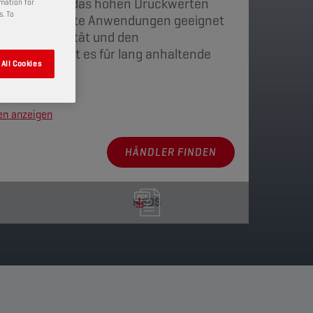
 Schmierfett, das hohen Druckwerten
rmation for
s. To
ür hochbelastete Anwendungen geeignet
idationsstabilität und den
chaften sorgt es für lang anhaltende
All Cookies
en anzeigen
HÄNDLER FINDEN
MSDS