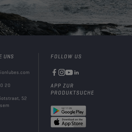
E UNS
FOLLOW US
ionlubes.com
00 20
APP ZUR
PRODUKTSUCHE
iotstraat, 52
ksem