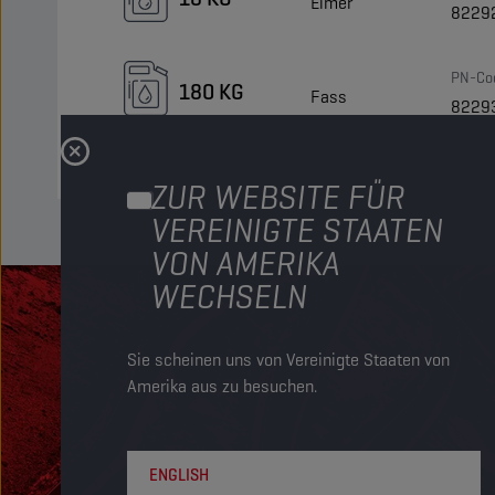
Eimer
8229
PN-Co
180 KG
Fass
8229
ZUR WEBSITE FÜR
VEREINIGTE STAATEN
VON AMERIKA
WECHSELN
Sie scheinen uns von Vereinigte Staaten von
Amerika aus zu besuchen.
ENGLISH