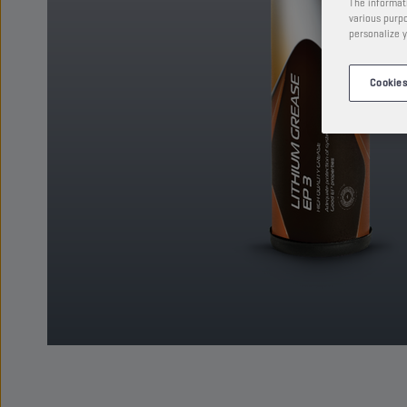
The informati
various purpo
personalize y
Cookies