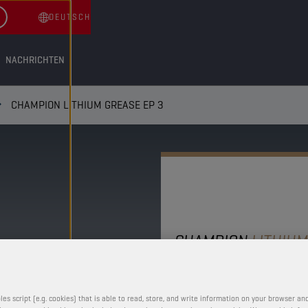
DEUTSCH
NACHRICHTEN
CHAMPION LITHIUM GREASE EP 3
CHAMPION
LITHIUM
GREASE E
les script (e.g. cookies) that is able to read, store, and write information on your browser and