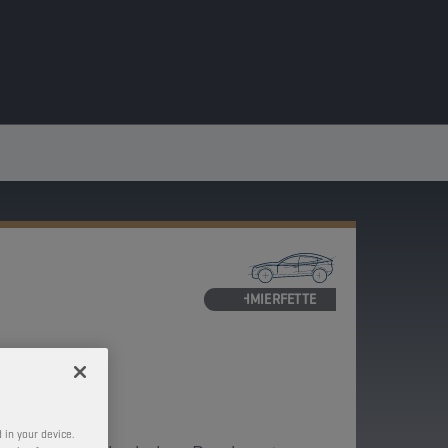
SCHMIERFETTE
P 3
 in your device.