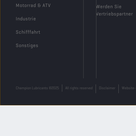
Motorrad & ATV
Werden Sie
Vertriebspartner
Industrie
Schifffahrt
Sonstiges
Champion Lubricants ©2025
All rights reserved
Disclaimer
Website-