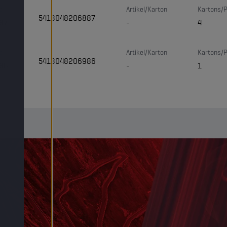
e
Artikel/Karton
Kartons/P
5413048206887
87
-
4
e
Artikel/Karton
Kartons/P
5413048206986
86
-
1