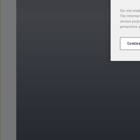
Our site enab
The informati
various purpo
personalize y
Cookies