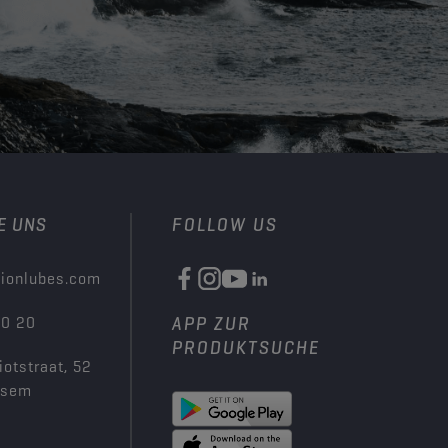
E UNS
FOLLOW US
ionlubes.com
00 20
APP ZUR
PRODUKTSUCHE
iotstraat, 52
ksem