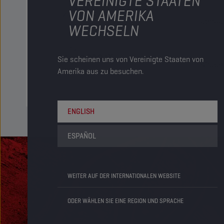
VEREINIGTE STAATEN
PN-Cod
VON AMERIKA
205 LT
Fass
82068
WECHSELN
PN-Cod
1000 LT
Sie scheinen uns von Vereinigte Staaten von
IBC
82069
Amerika aus zu besuchen.
ENGLISH
ESPAÑOL
WEITER AUF DER INTERNATIONALEN WEBSITE
ODER WÄHLEN SIE EINE REGION UND SPRACHE