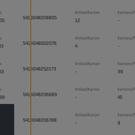
e
Artikel/Karton
Kartons/P
5413048208805
05
12
-
e
Artikel/Karton
Kartons/P
5413048002076
03
4
-
e
Artikel/Karton
Kartons/P
5413048252273
63
-
39
e
Artikel/Karton
Kartons/P
5413048206689
89
-
45
e
Artikel/Karton
Kartons/P
5413048206788
88
-
9