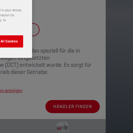
 in your device.
rmation for
s. To
FIC
DCT FLUID
All Cookies
Getriebeöl, das speziell für die in
twagen eingesetzten
 (DCT) entwickelt wurde. Es sorgt für
ieb dieser Getriebe.
en anzeigen
HÄNDLER FINDEN
MSDS