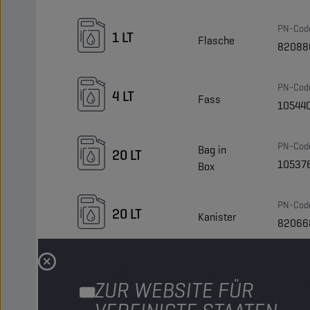
PN-Cod
1 LT
Flasche
82088
PN-Cod
4 LT
Fass
10544
PN-Cod
Bag in
20 LT
10537
Box
PN-Cod
20 LT
Kanister
82066
PN-Cod
60 LT
Fass
82067
ZUR WEBSITE FÜR