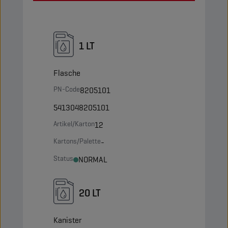
1 LT
Flasche
PN-Code
8205101
5413048205101
Artikel/Karton
12
Kartons/Palette
-
Status
NORMAL
20 LT
Kanister