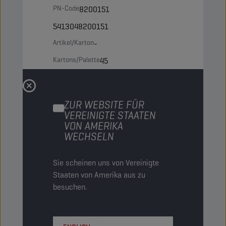
PN-Code
8200151
5413048200151
Artikel/Karton
-
Kartons/Palette
45
Status
NORMAL
ZUR WEBSITE FÜR
60 LT
VEREINIGTE STAATEN
VON AMERIKA
WECHSELN
Fass
PN-Code
8200250
Sie scheinen uns von Vereinigte
5413048200250
Staaten von Amerika aus zu
besuchen.
Artikel/Karton
-
Kartons/Palette
9
Status
NORMAL