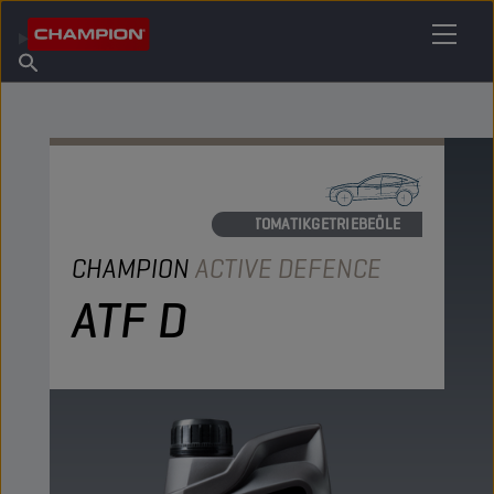
IHREN SCHMIERSTOFF FINDEN
Händler finden
Über Champion
Produkte
Deutsch
Nachrichten
AUTOMATIKGETRIEBEÖLE
CHAMPION
ACTIVE DEFENCE
ATF D