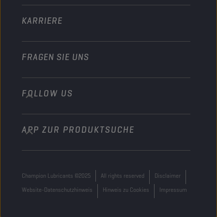
Sonstiges
KARRIERE
FRAGEN SIE UNS
FOLLOW US
info@championlubes.com
+32 3 870 00 20
APP ZUR PRODUKTSUCHE
Georges Gilliotstraat, 52 2620 Hemiksem
Belgium
Champion Lubricants ©2025
All rights reserved
Disclaimer
Website-Datenschutzhinweis
Hinweis zu Cookies
Impressum