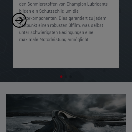
den Schmierstoffen von Champion Lubricants
Sc
bilden ein Schutzschild um die
un
Motorkomponenten. Dies garantiert zu jedem
zw
Zeitpunkt einen robusten Ölfilm, was selbst
ei
unter schwierigsten Bedingungen eine
de
maximale Motorleistung ermöglicht.
um
ge