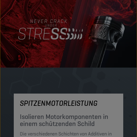
SPITZENMOTORLEISTUNG
M
Isolieren Motorkomponenten in
S
einem schützenden Schild
P
Die verschiedenen Schichten von Additiven in
Di