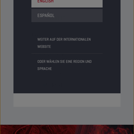
ENGLISH
ESPAÑOL
1000 LT
IBC
WEITER AUF DER INTERNATIONALEN
PN-Code
8200458
WEBSITE
5413048200458
ODER WÄHLEN SIE EINE REGION UND
Artikel/Karton
-
SPRACHE
Kartons/Palette
1
Status
NORMAL