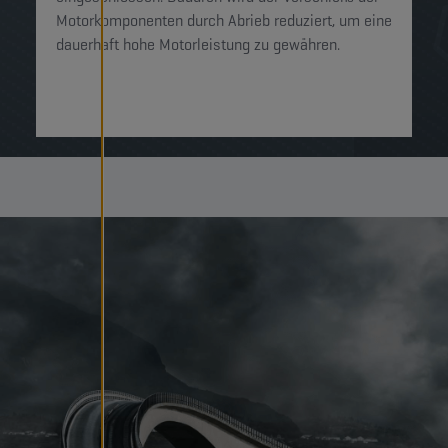
Motorkomponenten durch Abrieb reduziert, um eine
dauerhaft hohe Motorleistung zu gewähren.