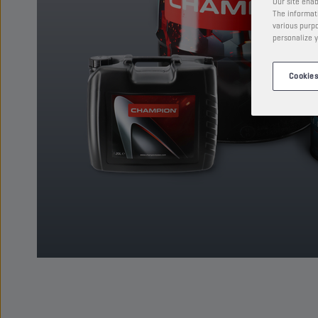
Our site enab
The informati
various purpo
personalize y
Cookies