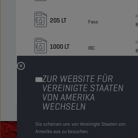
P
205 LT
Fass
P
1000 LT
IBC
P
Bulk LT
lose Tankware
ZUR WEBSITE FÜR
VEREINIGTE STAATEN
VON AMERIKA
WECHSELN
Sie scheinen uns von Vereinigte Staaten von
Amerika aus zu besuchen.