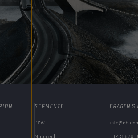
PION
SEGMENTE
FRAGEN SI
PKW
info@champ
Motorrad
+32 3 870 