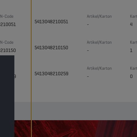
N-Code
Artikel/Karton
Kar
5413048210051
8210051
-
4
N-Code
Artikel/Karton
Kar
5413048210150
8210150
-
1
N-Code
Artikel/Karton
Kar
5413048210259
8210259
-
0