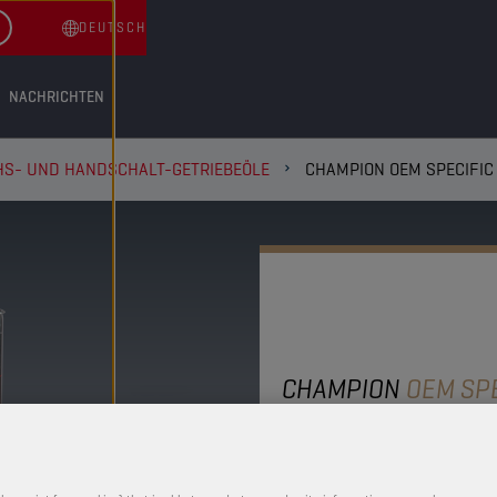
DEUTSCH
NACHRICHTEN
HS- UND HANDSCHALT-GETRIEBEÖLE
CHAMPION OEM SPECIFIC
CHAMPION
OEM SPE
85W90 M 