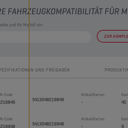
RE FAHRZEUGKOMPATIBILITÄT FÜR 
arke und Ihr Modell ein
ZUR KOMPL
PEZIFIKATIONEN UND FREIGABEN
PRODUKTI
N-Code
Artikel/Karton
Kar
5413048219849
8219849
-
45
N-Code
Artikel/Karton
Kar
5413048219948
8219948
-
9