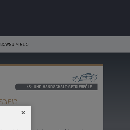
 85W90 M GL 5
ACHS- UND HANDSCHALT-GETRIEBEÖLE
CIFIC
GL 5