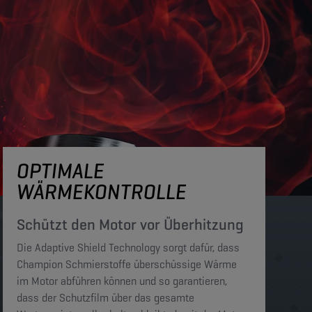
OPTIMALE
WÄRMEKONTROLLE
Schützt den Motor vor Überhitzung
Die Adaptive Shield Technology sorgt dafür, dass
Champion Schmierstoffe überschüssige Wärme
im Motor abführen können und so garantieren,
dass der Schutzfilm über das gesamte