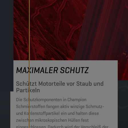
MAXIMALER SCHUTZ
Schützt Motorteile vor Staub und
Partikeln
Die Schutzkomponenten in Champion
Schmierstoffen fangen aktiv winzige Schmutz-
und Kohlenstoffpartikel ein und halten diese
zwischen mikroskopischen Hüllen fest
eingeschlossen. Dadurch wird der Verschleiß der