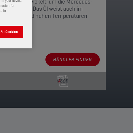
 speziell entwickelt, um die Mercedes-
 in your device.
rmation for
0 zu erfüllen. Das Öl weist auch im
s. To
hen Lasten und hohen Temperaturen
aften auf.
All Cookies
en anzeigen
HÄNDLER FINDEN
MSDS