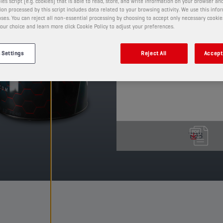
Dieses Getriebeöl wurde
les script (e.g. cookies) that is able to read, store, and write information on your browser and
on processed by this script includes data related to your browsing activity. We use this info
Benz-Spezifikation 235.
ses. You can reject all non-essential processing by choosing to accept only necessary cookie
Dauerbetrieb unter ho
our choice and learn more click Cookie Policy to adjust your preferences.
herausragende Eigensch
PRODUKT: 23310
 Settings
Reject All
Accept 
Verfügbare Verpackungsgröß
TDS