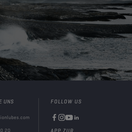
E UNS
FOLLOW US
ionlubes.com
00 20
APP ZUR