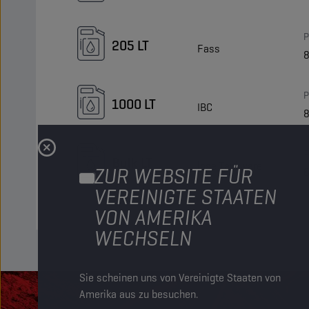
P
205 LT
Fass
P
1000 LT
IBC
P
Bulk LT
lose Tankware
ZUR WEBSITE FÜR
VEREINIGTE STAATEN
VON AMERIKA
WECHSELN
Sie scheinen uns von Vereinigte Staaten von
Amerika aus zu besuchen.