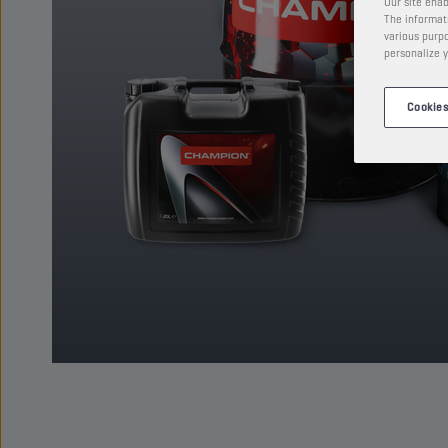
Our site enab
The informati
various purpo
personalize y
Cookies