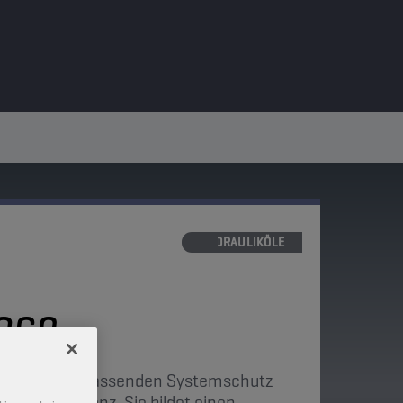
HYDRAULIKÖLE
2268
keit bietet umfassenden Systemschutz
ftstoffeffizienz. Sie bildet einen