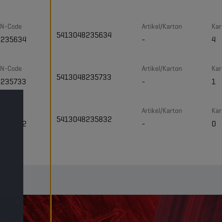
N-Code
Artikel/Karton
Kar
5413048235634
8235634
-
4
N-Code
Artikel/Karton
Kar
5413048235733
8235733
-
1
N-Code
Artikel/Karton
Kar
5413048235832
8235832
-
0