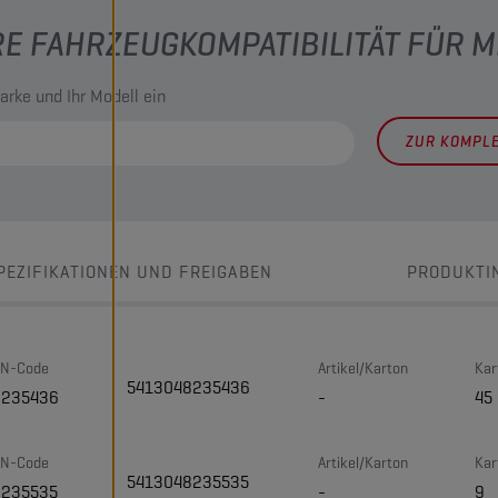
RE FAHRZEUGKOMPATIBILITÄT FÜR 
arke und Ihr Modell ein
ZUR KOMPL
PEZIFIKATIONEN UND FREIGABEN
PRODUKTI
N-Code
Artikel/Karton
Kar
5413048235436
8235436
-
45
N-Code
Artikel/Karton
Kar
5413048235535
8235535
-
9