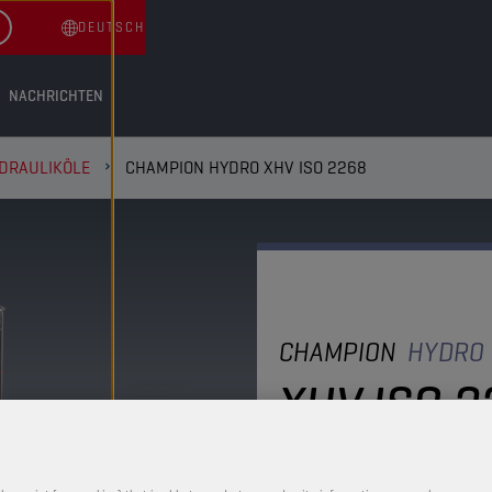
DEUTSCH
NACHRICHTEN
DRAULIKÖLE
CHAMPION HYDRO XHV ISO 2268
CHAMPION
HYDRO
XHV ISO 
Diese Hydraulikflüssig
und eine verbesserte Kra