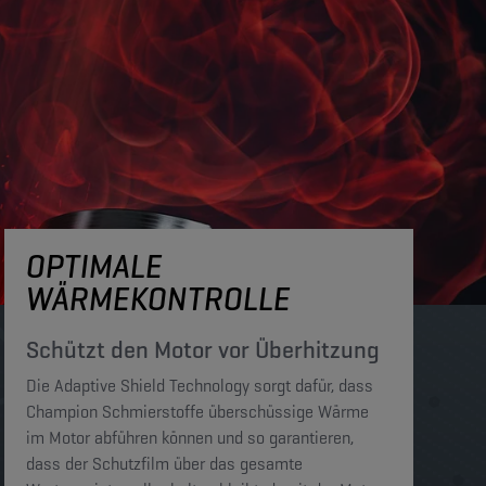
OPTIMALE
WÄRMEKONTROLLE
Schützt den Motor vor Überhitzung
Die Adaptive Shield Technology sorgt dafür, dass
Champion Schmierstoffe überschüssige Wärme
im Motor abführen können und so garantieren,
dass der Schutzfilm über das gesamte