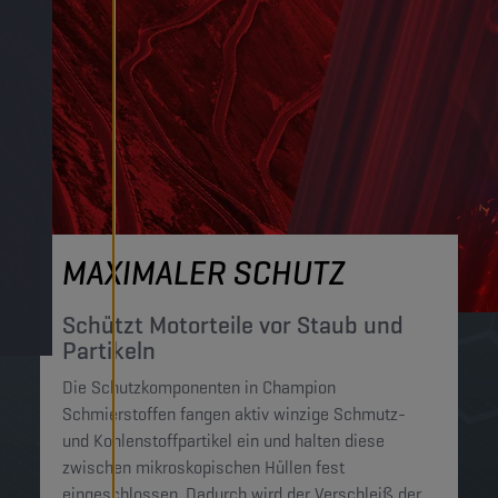
MAXIMALER SCHUTZ
Schützt Motorteile vor Staub und
Partikeln
Die Schutzkomponenten in Champion
Schmierstoffen fangen aktiv winzige Schmutz-
und Kohlenstoffpartikel ein und halten diese
zwischen mikroskopischen Hüllen fest
eingeschlossen. Dadurch wird der Verschleiß der