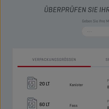
ÜBERPRÜFEN SIE IH
Geben Sie Ihre M
VERPACKUNGSGRÖSSEN
S
P
20 LT
Kanister
P
60 LT
Fass