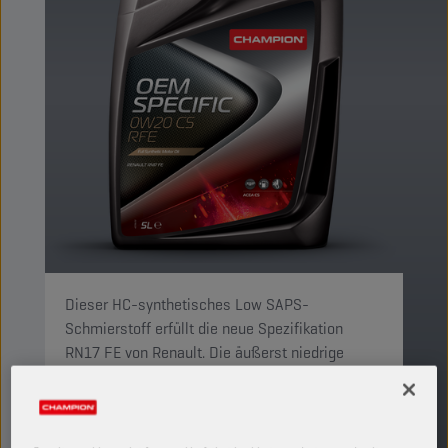
Dieser HC-synthetisches Low SAPS-
Schmierstoff erfüllt die neue Spezifikation
RN17 FE von Renault. Die äußerst niedrige
Viskositätsklasse ermöglicht eine sehr hohe
Kraftstoffeffizienz. Er optimiert den Schutz
gegen Verschleiß und die Sauberkeit des