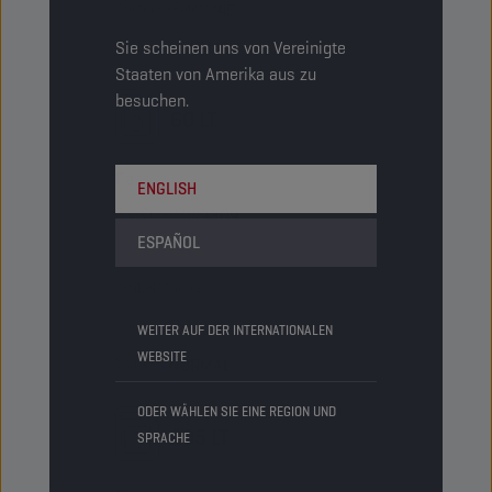
Kartons/Palette
45
Status
Sie scheinen uns von Vereinigte
NORMAL
Staaten von Amerika aus zu
besuchen.
60 LT
Fass
ENGLISH
PN-Code
1049309
ESPAÑOL
5413048244841
Artikel/Karton
-
Kartons/Palette
9
WEITER AUF DER INTERNATIONALEN
WEBSITE
Status
NORMAL
ODER WÄHLEN SIE EINE REGION UND
205 LT
SPRACHE