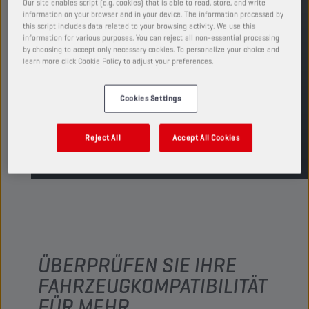
Motors.
Our site enables script (e.g. cookies) that is able to read, store, and write
information on your browser and in your device. The information processed by
PRODUKT: 65635
this script includes data related to your browsing activity. We use this
information for various purposes. You can reject all non-essential processing
Verfügbare Verpackungsgrößen anzeigen
by choosing to accept only necessary cookies. To personalize your choice and
learn more click Cookie Policy to adjust your preferences.
HÄNDLER FINDEN
Cookies Settings
TDS
MSDS
Reject All
Accept All Cookies
ÜBERPRÜFEN SIE IHRE
FAHRZEUGKOMPATIBILITÄT
FÜR MEHR