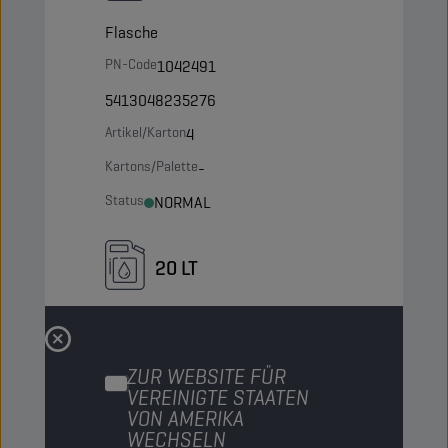
Flasche
PN-Code
1042491
5413048235276
Artikel/Karton
4
Kartons/Palette
-
Status
NORMAL
20 LT
Kanister
PN-Code
1048323
ZUR WEBSITE FÜR
5413048249228
VEREINIGTE STAATEN
VON AMERIKA
Artikel/Karton
-
WECHSELN