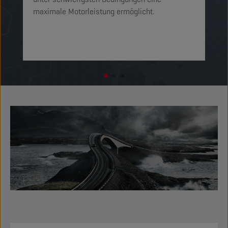
maximale Motorleistung ermöglicht.
um
ge