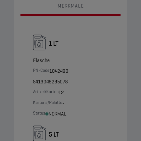
MERKMALE
1 LT
Flasche
PN-Code
1042490
5413048235078
Artikel/Karton
12
Kartons/Palette
-
Status
NORMAL
5 LT