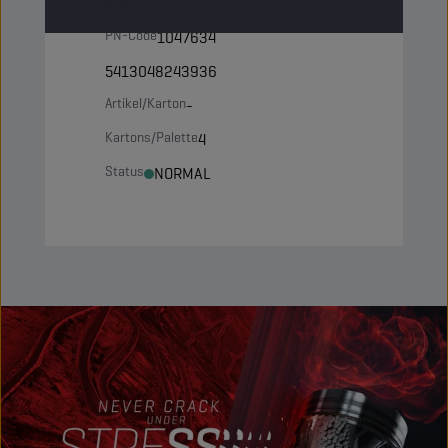
Fass
PN-Code
1047634
5413048243936
Artikel/Karton
-
Kartons/Palette
4
Status
NORMAL