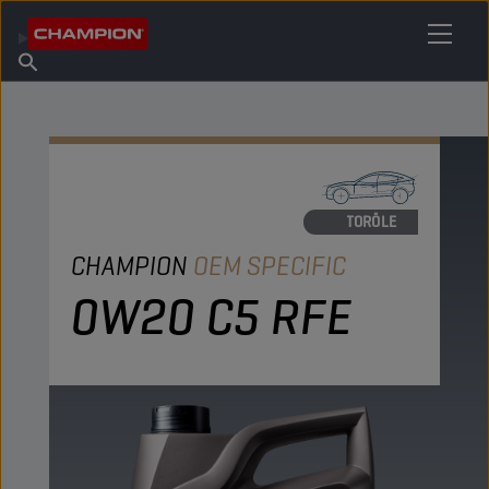
IHREN SCHMIERSTOFF FINDEN
Händler finden
Über Champion
Produkte
Deutsch
Nachrichten
MOTORÖLE
CHAMPION
OEM SPECIFIC
0W20 C5 RFE