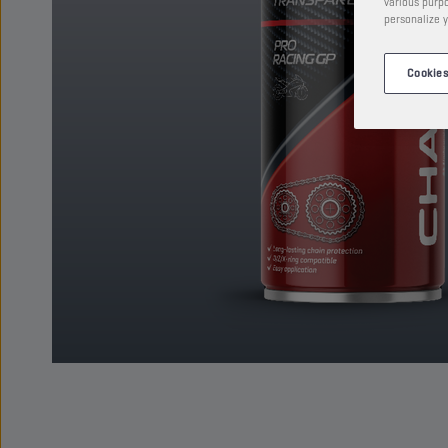
various purpo
personalize y
Cookies