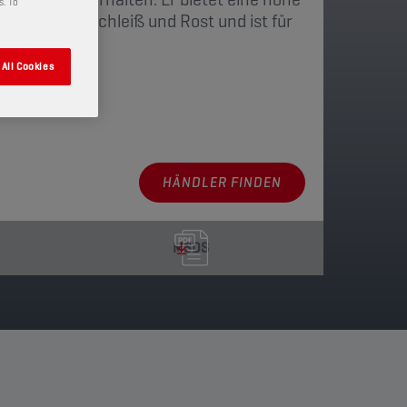
s. To
rringert Verschleiß und Rost und ist für
eeignet.
All Cookies
en anzeigen
HÄNDLER FINDEN
MSDS