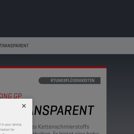
 TRANSPARENT
WARTUNGSFLÜSSIGKEITEN
ING GP
BE TRANSPARENT
 in your device.
chaften dieses Kettenschmierstoffs
rmation for
tungsstärke erhalten. Er bietet eine hohe