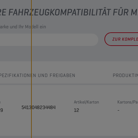
RE FAHRZEUGKOMPATIBILITÄT FÜR 
arke und Ihr Modell ein
ZUR KOMPL
PEZIFIKATIONEN UND FREIGABEN
PRODUKTI
e
Artikel/Karton
Kartons/Pa
5413048234484
99
12
-