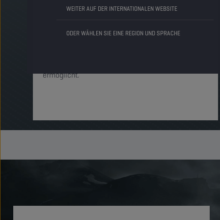
Die verschiedenen Schichten von Additiven in den
WEITER AUF DER INTERNATIONALEN WEBSITE
Schmierstoffen von Champion Lubricants bilden
ein Schutzschild um die Motorkomponenten. Dies
ODER WÄHLEN SIE EINE REGION UND SPRACHE
garantiert zu jedem Zeitpunkt einen robusten
Ölfilm, was selbst unter schwierigsten
Bedingungen eine maximale Motorleistung
ermöglicht.