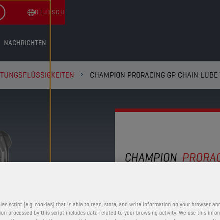
DEUTSCH
NACHRICHTEN
TUNGSFLÜSSIGKEITEN
CHAMPION PRORACING GP CHAIN LUBE
CHAMPION
PRORAC
CHAIN LU
les script (e.g. cookies) that is able to read, store, and write information on your browser and
Die schützenden Eigens
on processed by this script includes data related to your browsing activity. We use this info
bleiben dank seiner Haf