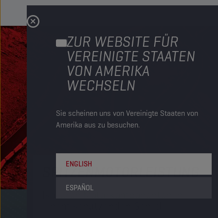
ZUR WEBSITE FÜR
VEREINIGTE STAATEN
VON AMERIKA
WECHSELN
Sie scheinen uns von Vereinigte Staaten von
Amerika aus zu besuchen.
ENGLISH
SPITZENMOTORLEISTUNG
ESPAÑOL
Isolieren Motorkomponenten in
einem schützenden Schild