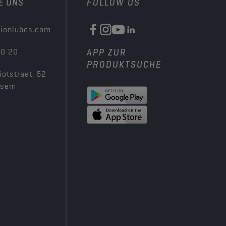
E UNS
FOLLOW US
ionlubes.com
00 20
APP ZUR
PRODUKTSUCHE
iotstraat, 52
ksem