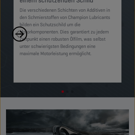
einem schützenden Schild
P
Die verschiedenen Schichten von Additiven in
Di
den Schmierstoffen von Champion Lubricants
Sc
bilden ein Schutzschild um die
un
Motorkomponenten. Dies garantiert zu jedem
zw
Zeitpunkt einen robusten Ölfilm, was selbst
ei
unter schwierigsten Bedingungen eine
de
maximale Motorleistung ermöglicht.
um
ge