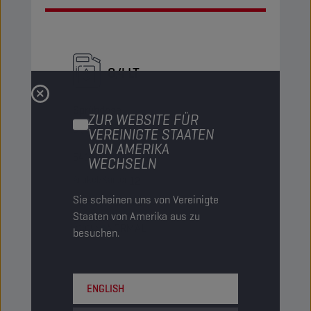
0,4 LT
Sprühdose
ZUR WEBSITE FÜR
VEREINIGTE STAATEN
PN-Code
8231643
VON AMERIKA
5413048231643
WECHSELN
Artikel/Karton
12
Sie scheinen uns von Vereinigte
Kartons/Palette
-
Staaten von Amerika aus zu
Status
NORMAL
besuchen.
ENGLISH