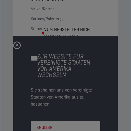
Artikel/Karton
-
Kartons/Palette
45
Status
VOM HERSTELLER NICHT
MEHR LIEFERBAR
60 LT
ZUR WEBSITE FÜR
VEREINIGTE STAATEN
VON AMERIKA
Fass
WECHSELN
PN-Code
8230554
Sie scheinen uns von Vereinigte
5413048230554
Staaten von Amerika aus zu
Artikel/Karton
-
besuchen.
Kartons/Palette
9
Status
NORMAL
ENGLISH