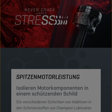
SPITZENMOTORLEISTUNG
M
Isolieren Motorkomponenten in
S
einem schützenden Schild
P
Die verschiedenen Schichten von Additiven in
Di
den Schmierstoffen von Champion Lubricants
Sc