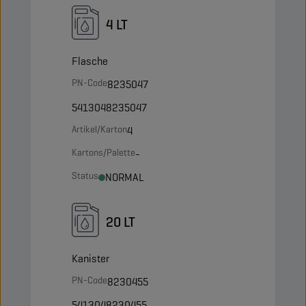
4 LT
Flasche
PN-Code
8235047
5413048235047
Artikel/Karton
4
Kartons/Palette
-
Status
NORMAL
20 LT
Kanister
PN-Code
8230455
5413048230455