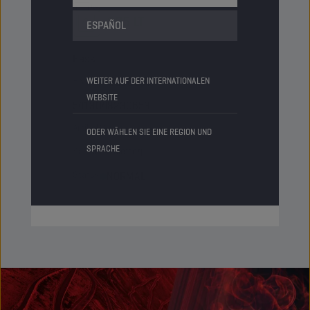
205 LT
ESPAÑOL
Fass
PN-Code
8230653
WEITER AUF DER INTERNATIONALEN
WEBSITE
5413048230653
Artikel/Karton
-
ODER WÄHLEN SIE EINE REGION UND
SPRACHE
Kartons/Palette
4
Status
NORMAL