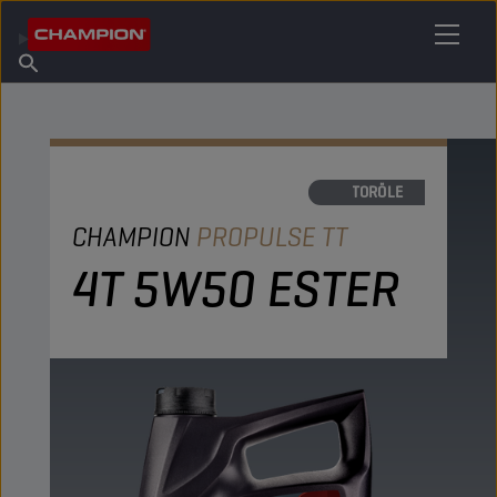
IHREN SCHMIERSTOFF FINDEN
Händler finden
Über Champion
Produkte
Deutsch
Nachrichten
MOTORÖLE
CHAMPION
PROPULSE TT
4T 5W50 ESTER