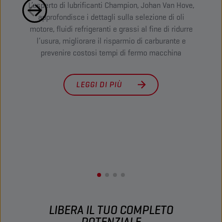
L’esperto di lubrificanti Champion, Johan Van Hove,
approfondisce i dettagli sulla selezione di oli
macch
motore, fluidi refrigeranti e grassi al fine di ridurre
strat
l’usura, migliorare il risparmio di carburante e
flott
prevenire costosi tempi di fermo macchina
ridu
LEGGI DI PIÙ
LIBERA IL TUO COMPLETO
POTENZIALE