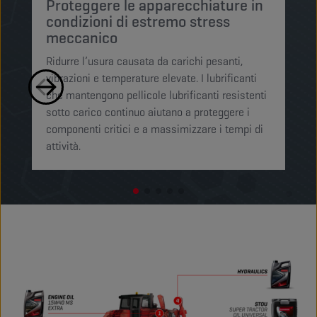
Proteggere le apparecchiature in
M
condizioni di estremo stress
a
meccanico
Op
Ridurre l’usura causata da carichi pesanti,
la
vibrazioni e temperature elevate. I lubrificanti
av
che mantengono pellicole lubrificanti resistenti
l’
sotto carico continuo aiutano a proteggere i
pr
componenti critici e a massimizzare i tempi di
attività.