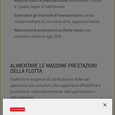
Ridurre i costi di manutenzione
prevenendo l’usura
e i guasti legati al lubrificante
Estendere gli intervalli di manutenzione
senza
compromettere la sicurezza delle apparecchiature
Mantenere le prestazioni su flotte miste
con
soluzioni conformi agli OEM
ALIMENTARE LE MASSIME PRESTAZIONI
DELLA FLOTTA
Soddisfa le esigenze di lubrificazione delle tue
operazioni con soluzioni che supportano affidabilità e
produttività indipendentemente dall’applicazione o
dall’ambiente.
Approfitta di: