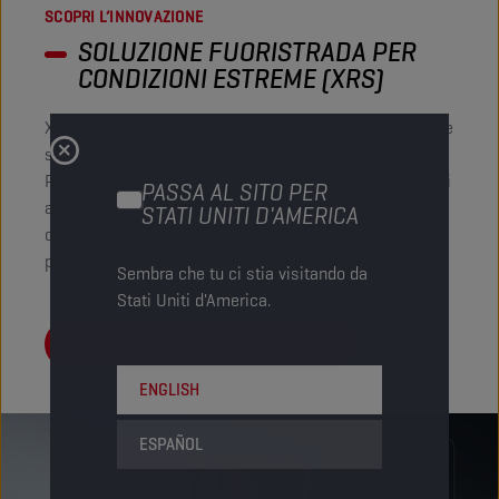
SCOPRI L’INNOVAZIONE
SOLUZIONE FUORISTRADA PER
CONDIZIONI ESTREME (XRS)
XRS offre una protezione completa su motori, riduttori e
sistemi idraulici con una gamma compatta e dedicata.
Progettata per gestire i lavori più difficili: che si tratti di
PASSA AL SITO PER
affrontare carichi pesanti, lunghi periodi di inattività,
STATI UNITI D'AMERICA
carburante di scarsa qualità o intervalli di scarico
prolungati, indipendentemente dal clima o dal terreno.
Sembra che tu ci stia visitando da
Stati Uniti d'America.
TROVA LA TUA SOLUZIONI XRS
ENGLISH
ESPAÑOL