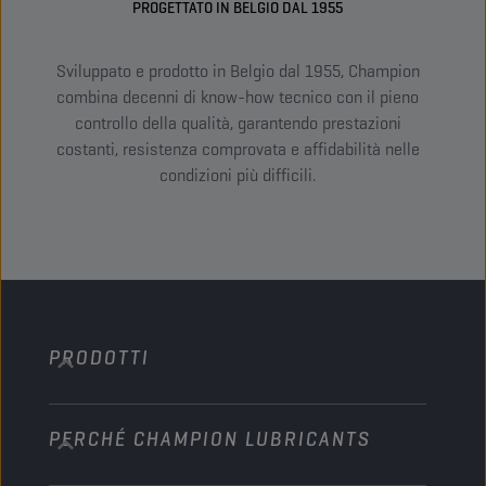
PROGETTATO IN BELGIO DAL 1955
Sviluppato e prodotto in Belgio dal 1955, Champion
A
combina decenni di know-how tecnico con il pieno
ri
controllo della qualità, garantendo prestazioni
stru
costanti, resistenza comprovata e affidabilità nelle
su m
condizioni più difficili.
PRODOTTI
PERCHÉ CHAMPION LUBRICANTS
Autovetture