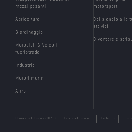
mezzi pesanti
motorsport
Agricoltura
Dai slancio alla 
attività
Giardinaggio
Diventare distrib
Motocicli & Veicoli
fuoristrada
Industria
Motori marini
Altro
Champion Lubricants ©2025
Tutti i diritti riservati
Disclaimer
Informa