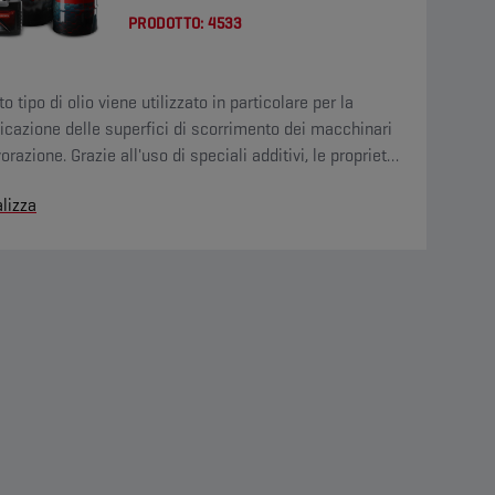
PRODOTTO:
4533
o tipo di olio viene utilizzato in particolare per la
ficazione delle superfici di scorrimento dei macchinari
vorazione. Grazie all'uso di speciali additivi, le proprietà
erenza e il potere lubrificante risultano maggiori,
lizza
ndo oltretutto le sollecitazioni (il cosiddetto "stick-
.