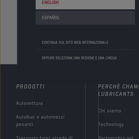
ENGLISH
Questo t
lubrifi
ESPAÑOL
di lavor
di adere
Visuali
evitando
CONTINUA SUL SITO WEB INTERNAZIONALE
slip").
3
di
3
Risu
OPPURE SELEZIONA UNA REGIONE E UNA LINGUA
PRODOTTI
PERCHÉ CHAM
LUBRICANTS
Autovetture
Chi siamo
Autobus e automezzi
pesanti
Technology
Trasporto fuori strada di
Partnership nel