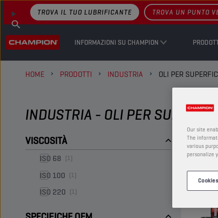
TROVA IL TUO LUBRIFICANTE
TROVA UN PUNTO V
INFORMAZIONI SU CHAMPION
PRODOTT
HOME
PRODOTTI
INDUSTRIA
OLI PER SUPERFIC
INDUSTRIA - OLI PER SUPERFI
Our site enab
VISCOSITÀ
The informati
various purpo
personalize y
ISO 68
(1)
ISO 100
(1)
Cookies
ISO 220
(1)
SPECIFICHE OEM