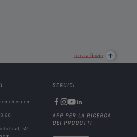
Torna all’inizio
I
SEGUICI
ionlubes.com
00 20
APP PER LA RICERCA
DEI PRODOTTI
iotstraat, 52
ksem