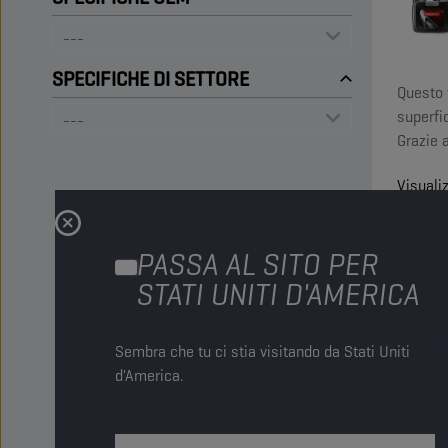
SPECIFICHE DI SETTORE
Questo t
superfi
Grazie a
il poter
Visuali
le solle
PASSA AL SITO PER
STATI UNITI D'AMERICA
Sembra che tu ci stia visitando da Stati Uniti
d'America.