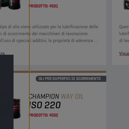
PRODOTTO:
4531
ipo di olio viene utilizzato per la lubrificazione delle
Quest
ci di scorrimento dei macchinari di lavorazione.
lubri
ll'uso di speciali additivi, le proprietà di aderenza e
di la
e lubrificante risultano maggiori, evitando oltretutto
di ad
zza
Visua
citazioni (il cosiddetto "stick-slip").
evita
slip")
OLI PER SUPERFICI DI SCORRIMENTO
CHAMPION
WAY OIL
ISO 220
PRODOTTO:
4532