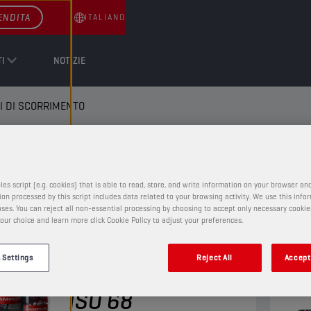
ENDITA
ITALIANO
I
NOTIZIE
I DI SCORRIMENTO
CI DI SCORRIMENTO
les script (e.g. cookies) that is able to read, store, and write information on your browser and
on processed by this script includes data related to your browsing activity. We use this info
ses. You can reject all non-essential processing by choosing to accept only necessary cookie
our choice and learn more click Cookie Policy to adjust your preferences.
OLI PER SUPERFICI DI SCORRIMENTO
 Settings
Reject All
Accept 
CHAMPION
WAY OIL
ISO 68