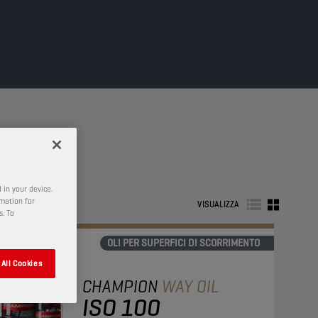
 in your device.
rmation for
VISUALIZZA
s. To
OLI PER SUPERFICI DI SCORRIMENTO
All Cookies
CHAMPION
WAY OIL
ISO 100