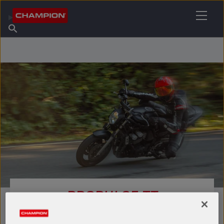
TROVA IL TUO LUBRIFICANTE
Trova un punto vendita
Informazioni su Champion
Prodotti
italiano
Notizie
PROPULSE TT