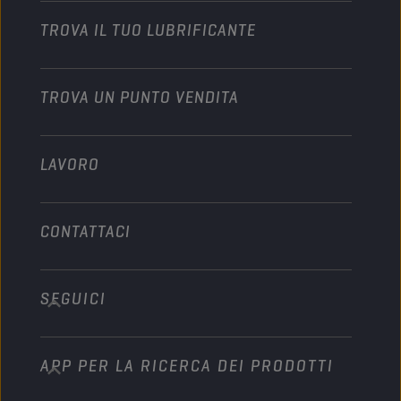
Motocicli
Dai slancio alla tua attività
Motocicli & Veicoli fuoristrada
TROVA IL TUO LUBRIFICANTE
Veicoli pesanti
Diventare distributore
Industria
TROVA UN PUNTO VENDITA
Motori marini
Altro
LAVORO
CONTATTACI
SEGUICI
info@championlubes.com
+32 3 870 00 20
APP PER LA RICERCA DEI PRODOTTI
Georges Gilliotstraat, 52 2620 Hemiksem
Belgium