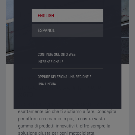
ENGLISH
ESPAÑOL
CONTINUA SUL SITO WEB
INTERNAZIONALE
OPPURE SELEZIONA UNA REGIONE E
COMPETENZE TECNICHE
UNA LINGUA
SCOPRI I NOSTRI PRODOTTI PER
MOTO
Vuoi essere in grado di correre senza limiti, che è
esattamente ciò che ti aiutiamo a fare. Concepita
per offrire una marcia in più, la nostra vasta
gamma di prodotti innovativi ti offre sempre la
soluzione giusta per ogni motocicletta. ​