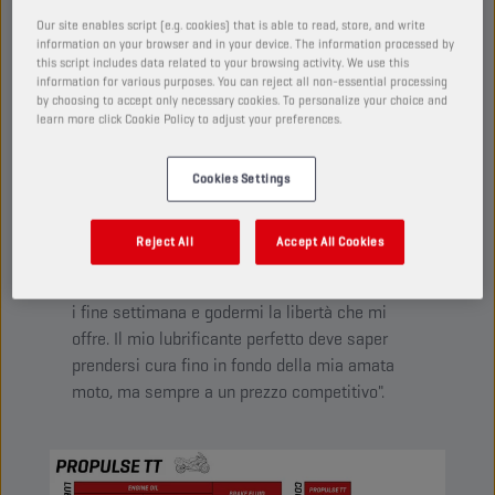
Creato per i piloti che desiderano il massimo per le loro
Our site enables script (e.g. cookies) that is able to read, store, and write
attrezzature, nonché prolungarne il ciclo di vita. Aiuta a
information on your browser and in your device. The information processed by
this script includes data related to your browsing activity. We use this
spingere la moto al limite, prendendosi cura del mezzo
information for various purposes. You can reject all non-essential processing
nel lungo periodo.
by choosing to accept only necessary cookies. To personalize your choice and
learn more click Cookie Policy to adjust your preferences.
Cookies Settings
PROPULSE TT
Reject All
Accept All Cookies
"Per me la moto è un modo per evadere dalla
routine quotidiana. Amo guidare la moto durante
i fine settimana e godermi la libertà che mi
offre. Il mio lubrificante perfetto deve saper
prendersi cura fino in fondo della mia amata
moto, ma sempre a un prezzo competitivo".