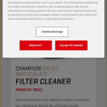
information on your browser and in your device. The information processed by
this script includes data related to your browsing activity. We use this
information for various purposes. You can reject all non-essential processing
by choosing to accept only necessary cookies. To personalize your choice and
learn more click Cookie Policy to adjust your preferences.
Cookies Settings
Reject All
Accept All Cookies
CHAMPION
DIESEL
PARTICULATE
FILTER CLEANER
PRODOTTO:
70312
Questo prodotto è un additivo organo-metallico
per carburanti diesel da utilizzare come