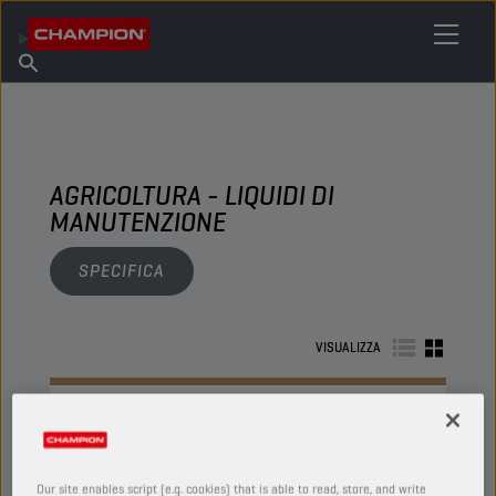
TROVA IL TUO LUBRIFICANTE
Trova un punto vendita
Informazioni su Champion
Prodotti
italiano
Notizie
AGRICOLTURA - LIQUIDI DI
MANUTENZIONE
SPECIFICA
VISUALIZZA
LIQUIDI DI MANUTENZIONE
Our site enables script (e.g. cookies) that is able to read, store, and write