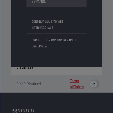
ESPAÑOL
CHAMPION
COLDCLEANER
CONTINUA SUL SITO WEB
PRODOTTO:
5002
INTERNAZIONALE
Si tratta di un solvente e un prodotto detergente
composto da un solvente alifatico, emulsionanti
OPPURE SELEZIONA UNA REGIONE E
e tensioattivi. Si può emulsionare con acqua ed
UNA LINGUA
è adatto per la rimozione di inquinanti oleosi,
grassi e contaminanti dell'asfalto.
Visualizza
Torna
2
di
2
Risultati
all’inizio
PRODOTTI