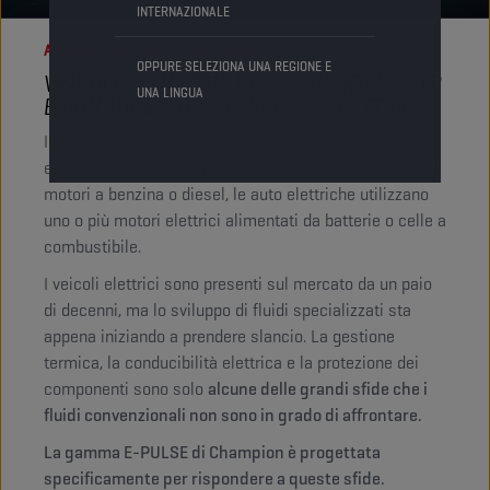
INTERNAZIONALE
AFFRONTARE SFIDE COMPLESSE
OPPURE SELEZIONA UNA REGIONE E
VINCOLI IN MATERIA DI RAFFREDDAMENTO
UNA LINGUA
E CONDUCIBILITÀ DEI VEICOLI ELETTRICI
I veicoli elettrici (EV) sono alimentati dall’energia
elettrica. A differenza dei veicoli convenzionali dotati di
motori a benzina o diesel, le auto elettriche utilizzano
uno o più motori elettrici alimentati da batterie o celle a
combustibile.
I veicoli elettrici sono presenti sul mercato da un paio
di decenni, ma lo sviluppo di fluidi specializzati sta
appena iniziando a prendere slancio. La gestione
termica, la conducibilità elettrica e la protezione dei
componenti sono solo
alcune delle grandi sfide che i
fluidi convenzionali non sono in grado di affrontare.
La gamma E-PULSE di Champion è progettata
specificamente per rispondere a queste sfide.