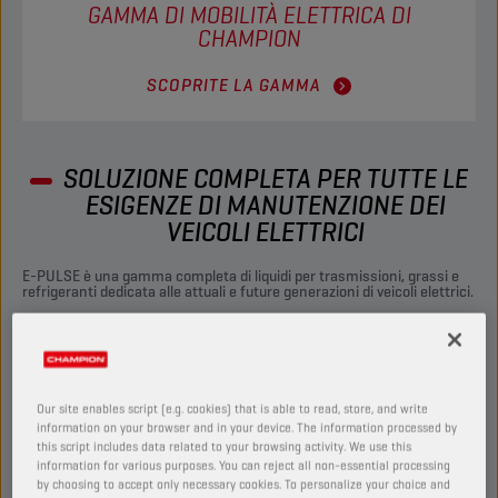
GAMMA DI MOBILITÀ ELETTRICA DI
CHAMPION
SCOPRITE LA GAMMA
SOLUZIONE COMPLETA PER TUTTE LE
ESIGENZE DI MANUTENZIONE DEI
VEICOLI ELETTRICI
E-PULSE è una gamma completa di liquidi per trasmissioni, grassi e
refrigeranti dedicata alle attuali e future generazioni di veicoli elettrici.
L’ascesa dei veicoli elettrici porta con sé nuove sfide e
opportunità nel mondo dell’automobile. Questi veicoli
richiedono fluidi specializzati per garantire prestazioni
ottimali, durata e affidabilità. La gamma E-PULSE di
Our site enables script (e.g. cookies) that is able to read, store, and write
Champion è progettata per rispondere a queste esigenze in
information on your browser and in your device. The information processed by
this script includes data related to your browsing activity. We use this
modo diretto, offrendo soluzioni avanzate che vi aiutano a
information for various purposes. You can reject all non-essential processing
restare un passo avanti e a promuovere l’adozione di veicoli
by choosing to accept only necessary cookies. To personalize your choice and