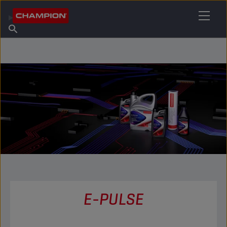
TROVA IL TUO LUBRIFICANTE
Trova un punto vendita
Informazioni su Champion
Prodotti
italiano
Notizie
E-PULSE