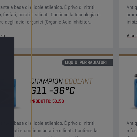
ante a base di glicole etilenico. È privo di nitriti,
Antig
fosfati, borati e silicati. Contiene la tecnologia di
ammin
ne degli acidi organici (Organic Acid inhibitor
inibi
ogy, OAT) che assicura una protezione permanente
Tech
zza
Visua
tema di raffreddamento.
del s
LIQUIDI PER RADIATORI
CHAMPION
COOLANT
G11 -36°C
PRODOTTO:
50150
ante a base di glicole etilenico. È privo di nitriti,
Antig
e fosfati e contiene borati e silicati. Contiene la
e fos