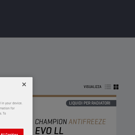
VISUALIZZA
LIQUIDI PER RADIATORI
 in your device.
rmation for
s. To
CHAMPION
ANTIFREEZE
EVO LL
All Cookies