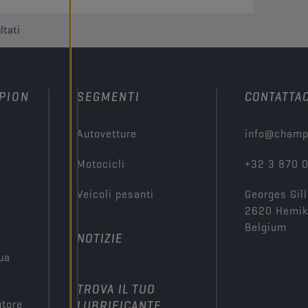
ltati
PION
SEGMENTI
CONTATTAC
Autovetture
info@champ
Motocicli
+32 3 870 
Veicoli pesanti
Georges Gill
2620 Hemi
Belgium
NOTIZIE
tua
TROVA IL TUO
utore
LUBRIFICANTE