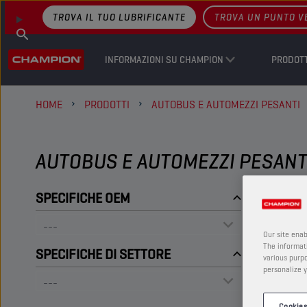
TROVA IL TUO LUBRIFICANTE
TROVA UN PUNTO V
INFORMAZIONI SU CHAMPION
PRODOTT
HOME
PRODOTTI
AUTOBUS E AUTOMEZZI PESANTI
AUTOBUS E AUTOMEZZI PESANTI 
SPECIFICHE OEM
Our site enab
The informati
SPECIFICHE DI SETTORE
various purpo
personalize y
Cookies