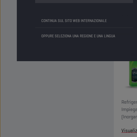
tecnolog
Acid in
Visuali
permane
CONTINUA SUL SITO WEB INTERNAZIONALE
OPPURE SELEZIONA UNA REGIONE E UNA LINGUA
Refriger
Impiega 
(Inorgan
ammine 
Visuali