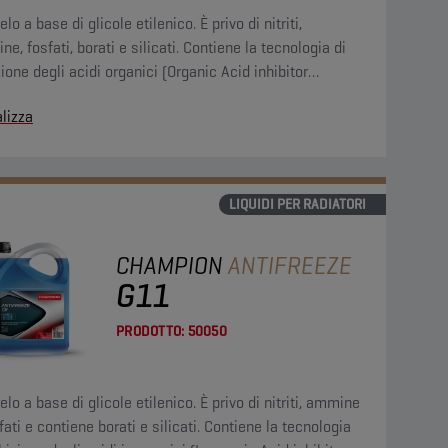
elo a base di glicole etilenico. È privo di nitriti,
e, fosfati, borati e silicati. Contiene la tecnologia di
zione degli acidi organici (Organic Acid inhibitor
nology, OAT) che assicura una protezione permanente
lizza
istema di raffreddamento.
LIQUIDI PER RADIATORI
CHAMPION
ANTIFREEZE
G11
PRODOTTO:
50050
elo a base di glicole etilenico. È privo di nitriti, ammine
fati e contiene borati e silicati. Contiene la tecnologia