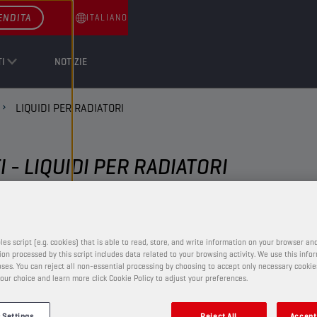
ENDITA
ITALIANO
I
NOTIZIE
LIQUIDI PER RADIATORI
- LIQUIDI PER RADIATORI
LIQUIDI PER RADIATORI
les script (e.g. cookies) that is able to read, store, and write information on your browser and
on processed by this script includes data related to your browsing activity. We use this info
ses. You can reject all non-essential processing by choosing to accept only necessary cookie
our choice and learn more click Cookie Policy to adjust your preferences.
CHAMPION
COOLANT
EVO LL -36°C
 Settings
Reject All
Accept 