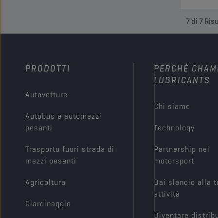
7
di
7
Risu
PRODOTTI
PERCHÉ CHAM
LUBRICANTS
Autovetture
Chi siamo
Autobus e automezzi
pesanti
Technology
Trasporto fuori strada di
Partnership nel
mezzi pesanti
motorsport
Agricoltura
Dai slancio alla 
attività
Giardinaggio
Diventare distrib