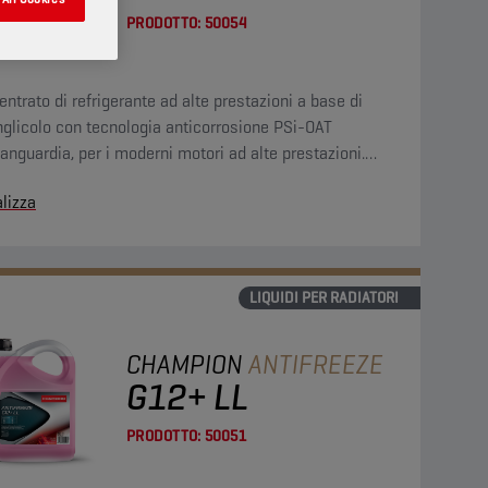
PRODOTTO:
50054
ntrato di refrigerante ad alte prestazioni a base di
nglicolo con tecnologia anticorrosione PSi-OAT
vanguardia, per i moderni motori ad alte prestazioni.
o concentrato di refrigerante G12 evo può essere
lizza
zzato nelle applicazioni G13, G12++, G12+ e G11.
LIQUIDI PER RADIATORI
CHAMPION
ANTIFREEZE
G12+ LL
PRODOTTO:
50051