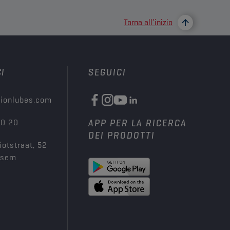
Torna all’inizio
I
SEGUICI
ionlubes.com
00 20
APP PER LA RICERCA
DEI PRODOTTI
iotstraat, 52
ksem