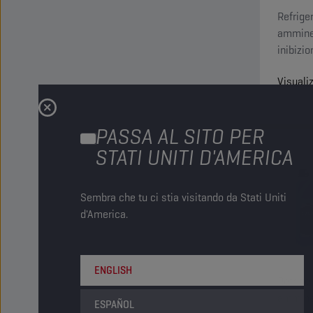
Refriger
ammine, 
inibizio
Technol
Visuali
del sis
PASSA AL SITO PER
STATI UNITI D'AMERICA
Sembra che tu ci stia visitando da Stati Uniti
d'America.
ENGLISH
Refriger
ammine 
ESPAÑOL