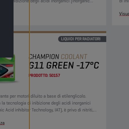
ia di inibizione degli acidi inorganici (Inorganic
di in
hibitor Technology, IAT) che assicura una protezione
Tech
zza
Visua
nte del sistema di raffreddamento.
del s
LIQUIDI PER RADIATORI
CHAMPION
COOLANT
G11 GREEN -17°C
PRODOTTO:
50157
ante per motori diluito a base di etilenglicolo.
la tecnologia di inibizione degli acidi inorganici
ic Acid inhibitor Technology, IAT), è privo di nitriti,
e fosfati (NAP) e contiene borati e silicati.
zza