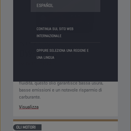
ESPAÑOL
CONTINUA SUL SITO WEB
INTERNAZIONALE
CHAMPION
OEM SPECIFIC
0W-16 IL
OPPURE SELEZIONA UNA REGIONE E
UNA LINGUA
PRODOTTO:
16182
Grazie alla bassa viscosità e all’eccellente
fluidità, questo olio garantisce bassa usura,
basse emissioni e un notevole risparmio di
carburante.
Visualizza
OLI MOTORI