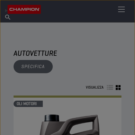
TROVA IL TUO LUBRIFICANTE
Trova un punto vendita
Informazioni su Champion
Prodotti
italiano
Notizie
AUTOVETTURE
SPECIFICA
VISUALIZZA
OLI MOTORI