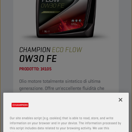
CHAMPION
ECO FLOW
0W30 FE
PRODOTTO:
14105
Olio motore totalmente sintetico di ultima
generazione. Offre un'eccellente fluidità che
garantisce una lubrificazione immediata dopo
l'avviamento. Grazie alla bassa viscosità,
aumenta l'efficienza del carburante.
Our site enables script (e.g. cookies) that is able to read, store, and write
Visualizza
information on your browser and in your device. The information processed by
this script includes data related to your browsing activity. We use this