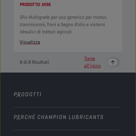
PRODOTTO:
1436
Olio Multigrade per uso generico per motori,
trasmissioni, freni a bagno d'olio e sistemi
idraulici di trattori agricoli.
Visualizza
Torna
8
di
8
Risultati
all’inizio
PRODOTTI
PERCHÉ CHAMPION LUBRICANTS
Autovetture
Autobus e automezzi pesanti