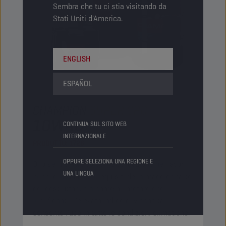
Sembra che tu ci stia visitando da
Stati Uniti d'America.
ENGLISH
ESPAÑOL
CHAMPION
SUPER CPO
10W40
CONTINUA SUL SITO WEB
INTERNAZIONALE
PRODOTTO:
1726
OPPURE SELEZIONA UNA REGIONE E
Olio semisintetico per l'applicazione nei lavori
UNA LINGUA
pubblici. Soddisfa i requisiti della maggior parte
dei costruttori, sia come oli motore che
lubrificanti. L'elevato indice di viscosità
consente l'uso in tutte le condizioni climatiche.