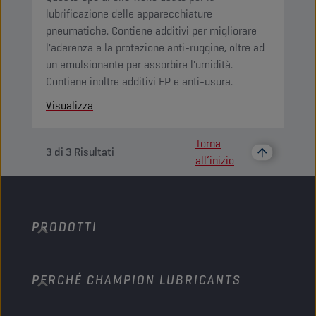
lubrificazione delle apparecchiature
pneumatiche. Contiene additivi per migliorare
l'aderenza e la protezione anti-ruggine, oltre ad
un emulsionante per assorbire l'umidità.
Contiene inoltre additivi EP e anti-usura.
Visualizza
Torna
3
di
3
Risultati
all’inizio
PRODOTTI
PERCHÉ CHAMPION LUBRICANTS
Autovetture
Autobus e automezzi pesanti