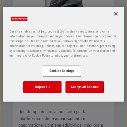
Our site enables script (e.g. cookies) that is able to read, store, and write
information on your browser and in your device. The information processed by
this script includes data related to your browsing activity. We use this
information for various purposes. You can reject all non-essential processing
by choosing to accept only necessary cookies. To personalize your choice and
learn more click Cookie Policy to adjust your preferences.
Cookies Settings
CHAMPION
PNEUMA
ISO 22
Reject All
Accept All Cookies
PRODOTTO:
4522
Questo tipo di olio viene usato per la
lubrificazione delle apparecchiature
pneumatiche. Contiene additivi per migliorare