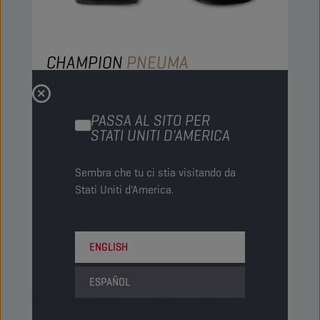
CHAMPION
PNEUMA
ISO 32
PRODOTTO:
4523
PASSA AL SITO PER
STATI UNITI D'AMERICA
Questo tipo di olio viene usato per la
lubrificazione delle apparecchiature
Sembra che tu ci stia visitando da
pneumatiche. Contiene additivi per migliorare
Stati Uniti d'America.
l'aderenza e la protezione anti-ruggine, oltre ad
un emulsionante per assorbire l'umidità.
Contiene inoltre additivi EP e anti-usura.
ENGLISH
Visualizza
ESPAÑOL
OLI PER APPARECCHIATURE PNEUMATICHE