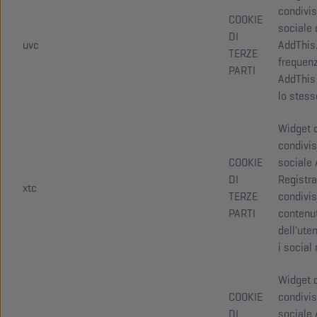
condivi
COOKIE
sociale 
DI
uvc
AddThis.
TERZE
frequen
PARTI
AddThis
lo stess
Widget 
condivi
COOKIE
sociale 
DI
Registra
xtc
TERZE
condivis
PARTI
contenut
dell'ute
i social
Widget 
COOKIE
condivi
DI
sociale 