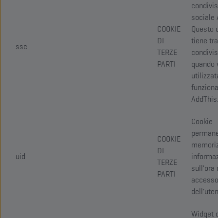
condivi
sociale 
COOKIE
Questo 
DI
tiene tr
ssc
TERZE
condivis
PARTI
quando 
utilizzat
funziona
AddThis
Cookie
permane
COOKIE
memoriz
DI
uid
informaz
TERZE
sull'ora 
PARTI
access
dell'ute
Widget 