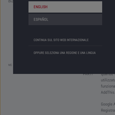
di2
di scade
TERZE
ENGLISH
altri coo
PARTI
ESPAÑOL
Widget 
CONTINUA SUL SITO WEB INTERNAZIONALE
condivi
sociale 
OPPURE SELEZIONA UNA REGIONE E UNA LINGUA
COOKIE
Questo 
DI
tiene tr
vc
TERZE
condivis
PARTI
quando 
utilizzat
funziona
AddThis
Google A
Registra