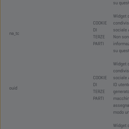
su quest
Widget 
COOKIE
condivi
DI
sociale 
na_tc
TERZE
Non son
PARTI
informaz
su quest
Widget 
condivi
COOKIE
sociale 
DI
ID utent
ouid
TERZE
generato
PARTI
macchin
assegna
modo un
Widget 