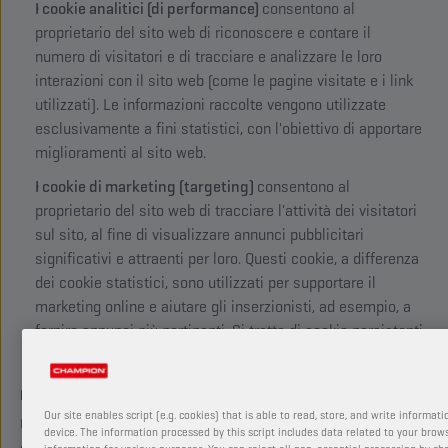
I cookie analitici (di performance)
consentono al
proprietario del sito web di riconoscere e contare il
numero di visitatori e di tracciare e analizzare le loro
interazioni con il sito web (come le pagine visitate e i link
utilizzati). Le informazioni raccolte vengono utilizzate
esclusivamente a fini statistici, con l'obiettivo di apportare
miglioramenti al sito web.
I cookie di marketing (targeting)
consentono al
proprietario del sito web di tracciare l'attività dei visitatori
sul sito, al fine di visualizzare annunci pubblicitari
significativi e attraenti per loro. Questi cookie, a differenza
dei cookie statistici, sono utilizzati per supportare il
marketing online e aiutare gli inserzionisti, ad esempio, a
fornire annunci più pertinenti. Si tratta di cookie persistenti
e quasi sempre di terze parti.
III. Quali tipi di cookie utilizziamo?
Our site enables script (e.g. cookies) that is able to read, store, and write informat
Questo sito web utilizza solo i cookie elencati nella tabella
device. The information processed by this script includes data related to your brows
che segue.