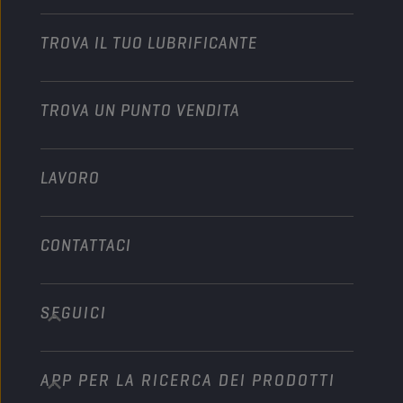
Motocicli
Dai slancio alla tua attività
Motocicli & Veicoli fuoristrada
TROVA IL TUO LUBRIFICANTE
Veicoli pesanti
Diventare distributore
Industria
TROVA UN PUNTO VENDITA
Motori marini
Altro
LAVORO
CONTATTACI
SEGUICI
info@championlubes.com
+32 3 870 00 20
APP PER LA RICERCA DEI PRODOTTI
Georges Gilliotstraat, 52 2620 Hemiksem