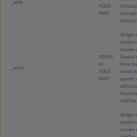
__atrfs
TERZE
Utilizza
PARTI
raccogli
statisti
Widget 
condivi
sociale 
COOKIE
Questo 
DI
tiene tr
__atssc
TERZE
condivis
PARTI
quando 
utilizzat
funziona
AddThis
Widget 
condivi
sociale 
AddThis.