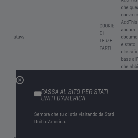
che que
nuovo co
AddThis
COOKIE
ancora
DI
__atuvs
documen
TERZE
è stato
PARTI
classifi
base all
che abb
scopo s
altri coo
impostat
PASSA AL SITO PER STATI
servizio.
UNITI D'AMERICA
Widget 
Sembra che tu ci stia visitando da Stati
condivi
Uniti d'America.
sociale 
COOKIE
Controll
DI