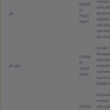
univoco
COOKIE
utilizzat
DI
_ga
generar
TERZE
statisti
PARTI
sull'util
sito web
del visit
Google 
Manager
COOKIE
Utilizza
DI
_dc_gtm
controlla
TERZE
caricam
PARTI
tag scrip
Google A
Registra
univoco
COOKIE
utilizzat