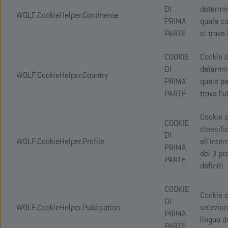
DI
determi
WOLF.CookieHelper.Continente
PRIMA
quale co
PARTE
si trova 
COOKIE
Cookie 
DI
determi
WOLF.CookieHelper.Country
PRIMA
quale pa
PARTE
trova l'
Cookie 
COOKIE
classifi
DI
WOLF.CookieHelper.Profile
all'inter
PRIMA
dei 3 pro
PARTE
definiti
COOKIE
Cookie 
DI
WOLF.CookieHelper.Publication
selezion
PRIMA
lingua d
PARTE