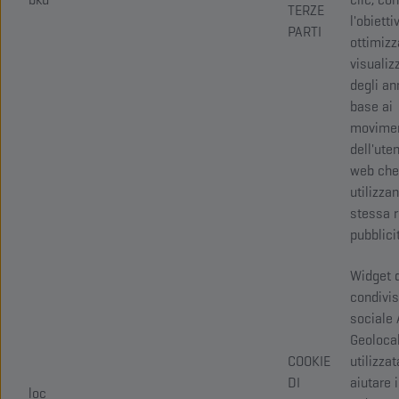
TERZE
l'obietti
PARTI
ottimizz
visualiz
degli an
base ai
movimen
dell'uten
web che
utilizzan
stessa r
pubblicit
Widget 
condivi
sociale 
Geolocal
COOKIE
utilizzat
DI
aiutare 
loc