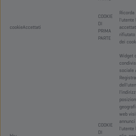
Ricorda
COOKIE
l'utente
DI
cookieAccettati
accettat
PRIMA
rifiutato
PARTE
dei cook
Widget 
condivi
sociale 
Registra
dell'ute
l'indirizz
posizio
geografic
web visit
annunci 
COOKIE
l'utente
DI
bku
clic, con