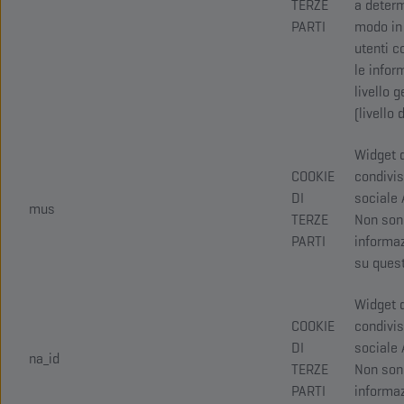
TERZE
a determ
PARTI
modo in 
utenti c
le infor
livello 
(livello 
Widget 
COOKIE
condivi
DI
sociale 
mus
TERZE
Non son
PARTI
informaz
su quest
Widget 
COOKIE
condivi
DI
sociale 
na_id
TERZE
Non son
PARTI
informaz