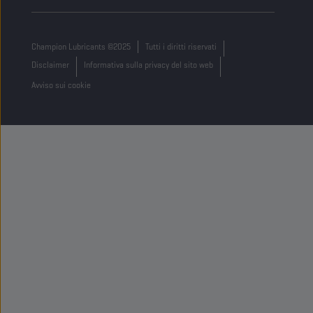
Belgium
Champion Lubricants ©2025
Tutti i diritti riservati
Disclaimer
Informativa sulla privacy del sito web
Avviso sui cookie