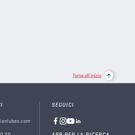
Torna all’inizio
I
SEGUICI
ionlubes.com
00 20
APP PER LA RICERCA