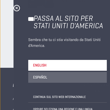
PRODOTTO:
5002
PASSA AL SITO PER
Si tratta di un solvente e un prodotto detergente co
STATI UNITI D'AMERICA
alifatico, emulsionanti e tensioattivi. Si può emulsi
per la rimozione di inquinanti oleosi, grassi e contami
Sembra che tu ci stia visitando da Stati Uniti
Visualizza
d'America.
1
di
1
Risultati
ENGLISH
ESPAÑOL
PRODOTTI
PERCHÉ CHAM
LUBRICANTS
CONTINUA SUL SITO WEB INTERNAZIONALE
Autovetture
Chi siamo
Autobus e automezzi
OPPURE SELEZIONA UNA REGIONE E UNA LINGUA