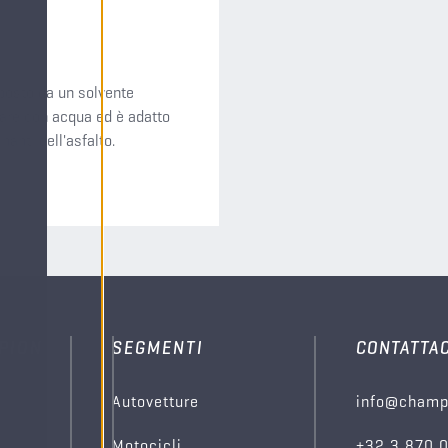
mposto da un solvente
onare con acqua ed è adatto
nanti dell'asfalto.
PION
SEGMENTI
CONTATTAC
Autovetture
info@champ
Motocicli
+32 3 870 