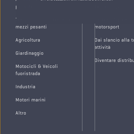
pesanti
Technology
Trasporto fuori strada di
Partnership nel
mezzi pesanti
motorsport
Agricoltura
Dai slancio alla 
attività
Giardinaggio
Diventare distrib
Motocicli & Veicoli
fuoristrada
Industria
Motori marini
Altro