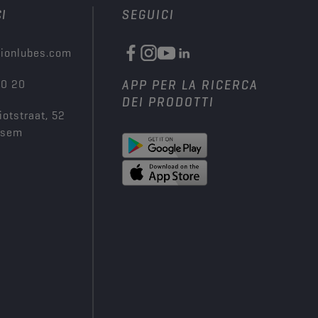
I
SEGUICI
ionlubes.com
00 20
APP PER LA RICERCA
DEI PRODOTTI
iotstraat, 52
ksem