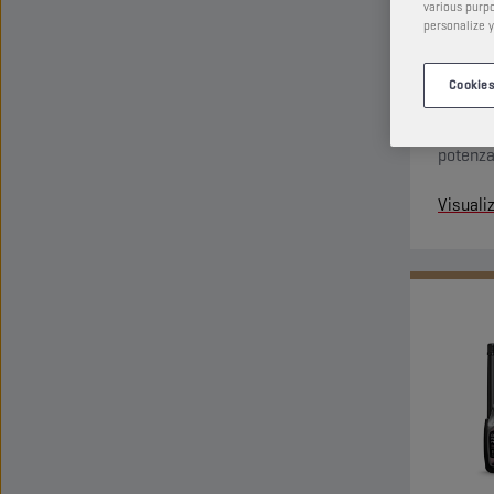
various purpo
personalize y
Cookies
Pulisce 
i carbur
potenza 
Visuali