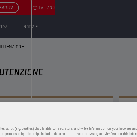
ENDITA
ITALIANO
I
NOTIZIE
ANUTENZIONE
NUTENZIONE
LIQUIDI DI MANUTENZIONE
CHAMPION
GASOLINE
TREATMENT
les script (e.g. cookies) that is able to read, store, and write information on your browser and
on processed by this script includes data related to your browsing activity. We use this info