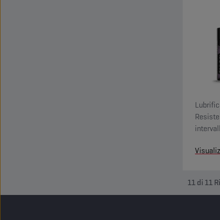
Lubrific
Resiste
interva
Visuali
11
di
11
R