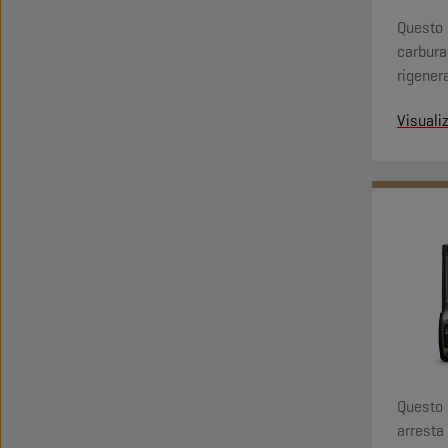
Questo 
carbura
rigenera
Visuali
Questo 
arresta 