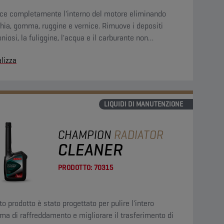
sce completamente l'interno del motore eliminando
ia, gomma, ruggine e vernice. Rimuove i depositi
niosi, la fuliggine, l'acqua e il carburante non
sto. Riduce i consumi di carburante e le emissioni di
lizza
i scarico.
LIQUIDI DI MANUTENZIONE
CHAMPION
RADIATOR
CLEANER
PRODOTTO:
70315
o prodotto è stato progettato per pulire l'intero
ma di raffreddamento e migliorare il trasferimento di