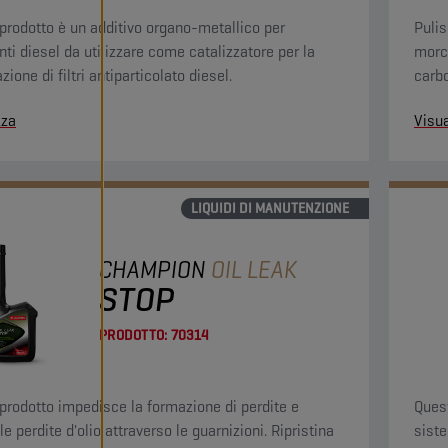
prodotto è un additivo organo-metallico per
Puli
nti diesel da utilizzare come catalizzatore per la
morch
zione di filtri antiparticolato diesel.
carbo
combu
zza
Visua
gas d
LIQUIDI DI MANUTENZIONE
CHAMPION
OIL LEAK
STOP
PRODOTTO:
70314
prodotto impedisce la formazione di perdite e
Quest
le perdite d'olio attraverso le guarnizioni. Ripristina
siste