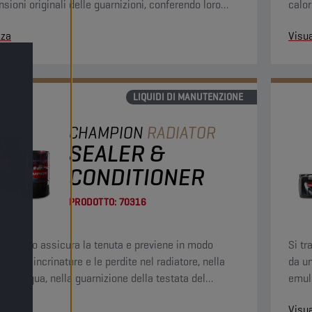
sioni originali delle guarnizioni, conferendo loro
calor
e elasticità.
zza
Visua
LIQUIDI DI MANUTENZIONE
CHAMPION
RADIATOR
SEALER &
CONDITIONER
PRODOTTO:
70316
prodotto assicura la tenuta e previene in modo
Si tr
te le incrinature e le perdite nel radiatore, nella
da un
ell'acqua, nella guarnizione della testata del
emuls
o e nel monoblocco.
inqui
zza
Visua