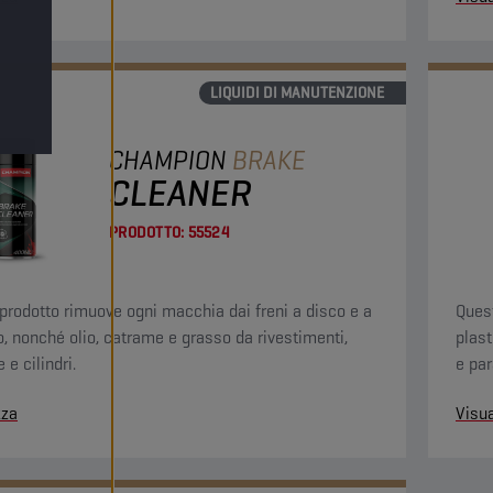
LIQUIDI DI MANUTENZIONE
CHAMPION
BRAKE
CLEANER
PRODOTTO:
55524
prodotto rimuove ogni macchia dai freni a disco e a
Quest
, nonché olio, catrame e grasso da rivestimenti,
plast
e cilindri.
e par
zza
Visua