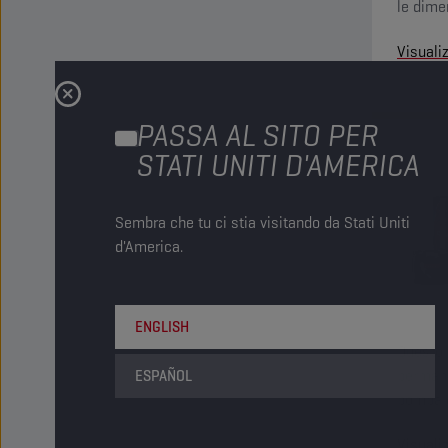
le dimen
maggior
Visuali
PASSA AL SITO PER
STATI UNITI D'AMERICA
Sembra che tu ci stia visitando da Stati Uniti
d'America.
ENGLISH
Questo 
permanen
ESPAÑOL
pompa d
cilindr
Visuali