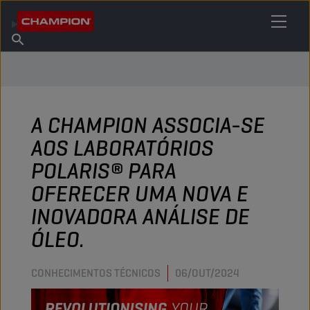
ENCONTRE O SEU LUBRIFICANTE
Encontrar ponto de venda
Sobre a Champion
Produtos
português
Novidades
A CHAMPION ASSOCIA-SE
AOS LABORATÓRIOS
POLARIS® PARA
OFERECER UMA NOVA E
INOVADORA ANÁLISE DE
ÓLEO.
CONHECIMENTOS TÉCNICOS
06/OUT/2024