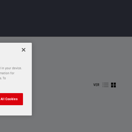
 in your device.
rmation for
s. To
VER
All Cookies