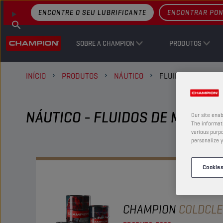
ENCONTRE O SEU LUBRIFICANTE
ENCONTRAR PON
SOBRE A CHAMPION
PRODUTOS
INÍCIO
PRODUTOS
NÁUTICO
FLUIDOS DE MANU
NÁUTICO - FLUIDOS DE MANUT
Our site enab
The informati
various purpo
personalize y
Cookies
CHAMPION
COLDCL