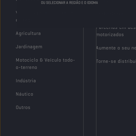
Sobre nós
OU SELECIONAR A REGIÃO E O IDIOMA
Veículos pesados fora de
Technologia
estrada
Parcerias em des
Agricultura
motorizados
Jardinagem
Aumente o seu n
Motociclo & Veículo todo-
Torne-se distribu
o-terreno
Indústria
Náutico
Outros