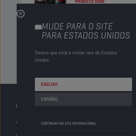
PRODUTO:
5002
MUDE PARA O SITE
Trata-se de um produto solvente de limpeza, baseado
PARA ESTADOS UNIDOS
emulsionantes e agentes tensioativos. Para emulsã
remoção de sujidades oleosas, gordurosas e de asfal
Parece que está a visitar-nos de Estados
Ver
Unidos.
1
de
1
Resultados
ENGLISH
ESPAÑOL
PRODUTOS
PORQUÊ A
CHAMPION
LUBRICANTS
Automóveis de passageiros
CONTINUAR NO SITE INTERNACIONAL
Camiões e Autocarros