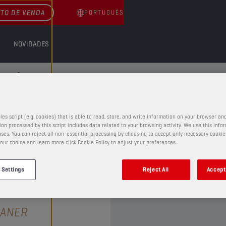
TO DE VENDA
PORTUGUÊS
NOVIDADES
TENÇÃO
ENÇÃO
les script (e.g. cookies) that is able to read, store, and write information on your browser and
on processed by this script includes data related to your browsing activity. We use this info
ses. You can reject all non-essential processing by choosing to accept only necessary cookie
our choice and learn more click Cookie Policy to adjust your preferences.
 Settings
Reject All
Accept 
FLUIDOS DE MANUTENÇÃO
EANER