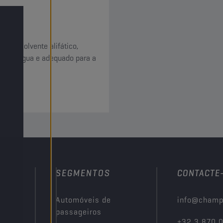
 num solvente alifático,
o com água e adequado para a
to.
SEGMENTOS
CONTACTE
Automóveis de
info@champ
passageiros
+32 3 870 