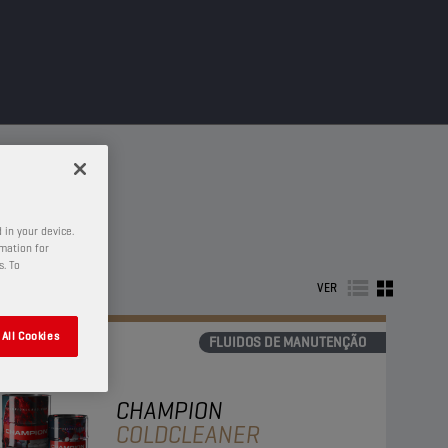
 in your device.
rmation for
s. To
VER
All Cookies
FLUIDOS DE MANUTENÇÃO
CHAMPION
COLDCLEANER