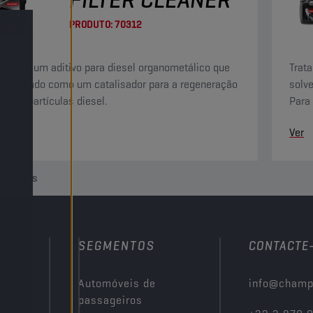
PRODUTO:
70312
oduto é um aditivo para diesel organometálico que
Trat
r utilizado como um catalisador para a regeneração
solve
ros de partículas diesel.
Para
sujid
Ver
sultados
SEGMENTOS
CONTACTE
Automóveis de
info@champ
passageiros