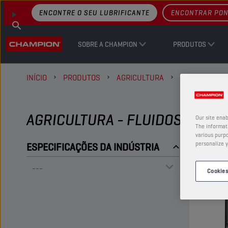
ENCONTRE O SEU LUBRIFICANTE
ENCONTRAR PON
SOBRE A CHAMPION
PRODUTOS
INÍCIO
PRODUTOS
AGRICULTURA
FLUIDOS DE 
AGRICULTURA - FLUIDOS DE M
Our site enab
The informati
various purpo
personalize y
ESPECIFICAÇÕES DA INDÚSTRIA
Cookies