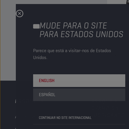
MUDE PARA O SITE
Este pr
PARA ESTADOS UNIDOS
deve se
dos filt
Parece que está a visitar-nos de Estados
Ver
Unidos.
2
de
2
Re
ENGLISH
ESPAÑOL
PRODUTOS
PORQUÊ A
CHAMPION
LUBRICANTS
Automóveis de passageiros
CONTINUAR NO SITE INTERNACIONAL