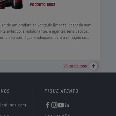
PRODUTO:
5002
a-se de um produto solvente de limpeza, baseado num
nte alifático, emulsionantes e agentes tensioativos.
 emulsão com água e adequado para a remoção de
ades oleosas, gordurosas e de asfalto.
Voltar ao topo
-NOS
FIQUE ATENTO
ionlubes.com