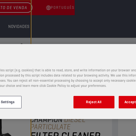
TO DE VENDA
PORTUGUÊS
NOVIDADES
MANUTENÇÃO
ANUTENÇÃO
les script (e.g. cookies) that is able to read, store, and write information on your browser and
on processed by this script includes data related to your browsing activity. We use this info
ses. You can reject all non-essential processing by choosing to accept only necessary cookie
our choice and learn more click Cookie Policy to adjust your preferences.
 Settings
Reject All
Accept 
FLUIDOS DE MANUTENÇÃO
CHAMPION
DIESEL
PARTICULATE
FILTER CLEANER