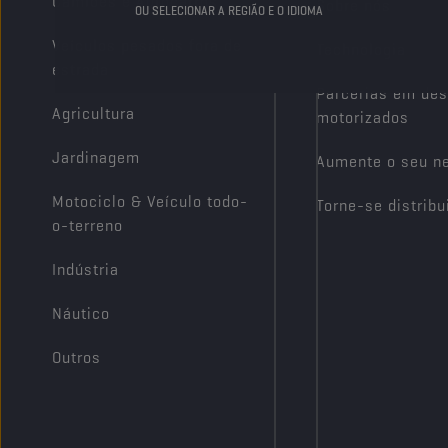
Camiões e Autocarros
Sobre nós
OU SELECIONAR A REGIÃO E O IDIOMA
Veículos pesados fora de
Technologia
estrada
Parcerias em des
Agricultura
motorizados
Jardinagem
Aumente o seu n
Motociclo & Veículo todo-
Torne-se distribu
o-terreno
Indústria
Náutico
Outros