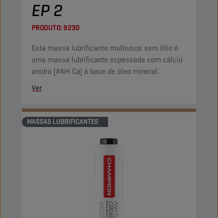
EP 2
PRODUTO:
9230
Esta massa lubrificante multiusos sem lítio é
uma massa lubrificante espessada com cálcio
anidro (ANH Ca) à base de óleo mineral.
Ver
MASSAS LUBRIFICANTES