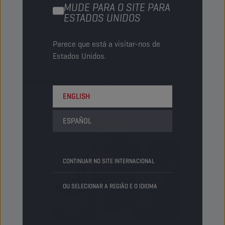
Esta massa lubrificante multiusos sem lítio é
MUDE PARA O SITE PARA
uma massa lubrificante espessada com cálcio
ESTADOS UNIDOS
anidro (ANH Ca) à base de óleo mineral.
Ver
Parece que está a visitar-nos de
Estados Unidos.
MASSAS LUBRIFICANTES
ENGLISH
ESPAÑOL
CONTINUAR NO SITE INTERNACIONAL
OU SELECIONAR A REGIÃO E O IDIOMA