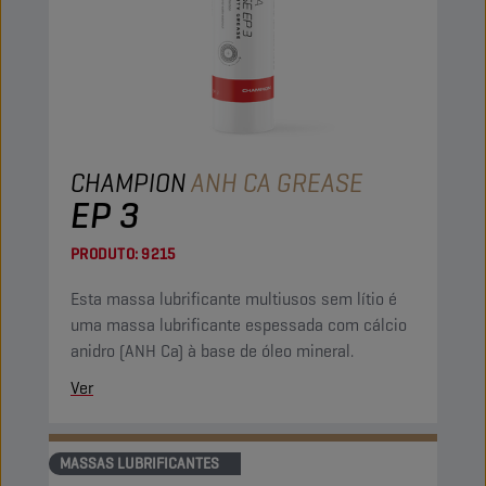
CHAMPION
ANH CA GREASE
EP 3
PRODUTO:
9215
Esta massa lubrificante multiusos sem lítio é
uma massa lubrificante espessada com cálcio
anidro (ANH Ca) à base de óleo mineral.
Ver
MASSAS LUBRIFICANTES