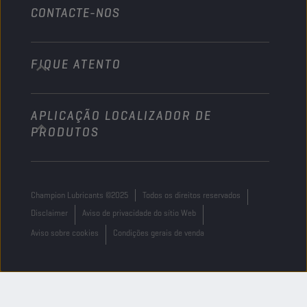
CONTACTE-NOS
FIQUE ATENTO
info@championlubes.com
+32 3 870 00 20
APLICAÇÃO LOCALIZADOR DE
Georges Gilliotstraat, 52 2620 Hemiksem
PRODUTOS
Belgium
Champion Lubricants ©2025
Todos os direitos reservados
Disclaimer
Aviso de privacidade do sítio Web
Aviso sobre cookies
Condições gerais de venda