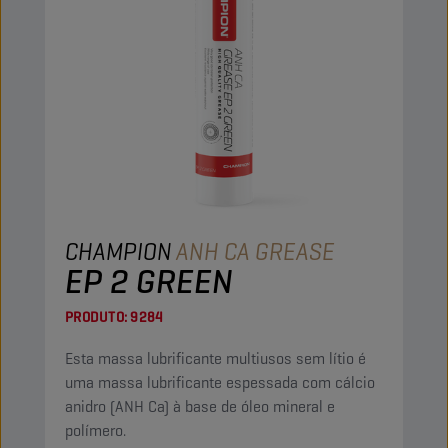
CHAMPION
ANH CA GREASE
EP 2 GREEN
PRODUTO:
9284
Esta massa lubrificante multiusos sem lítio é
uma massa lubrificante espessada com cálcio
anidro (ANH Ca) à base de óleo mineral e
polímero.