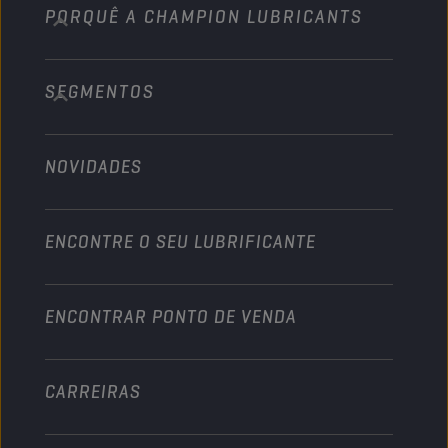
PORQUÊ A CHAMPION LUBRICANTS
Automóveis de passageiros
Camiões e Autocarros
SEGMENTOS
Sobre nós
Veículos pesados fora de estrada
Technologia
Agricultura
NOVIDADES
Automóveis de passageiros
Parcerias em desportos motorizados
Jardinagem
Motociclo
Aumente o seu negócio
Motociclo & Veículo todo-o-terreno
ENCONTRE O SEU LUBRIFICANTE
Pesados
Torne-se distribuidor
Indústria
ENCONTRAR PONTO DE VENDA
Náutico
Outros
CARREIRAS