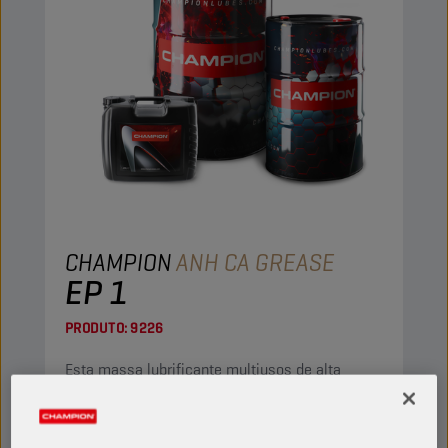
CHAMPION
ANH CA GREASE
EP 1
PRODUTO:
9226
Esta massa lubrificante multiusos de alta
qualidade pode ser utilizada em aplicações
industriais e automóveis.