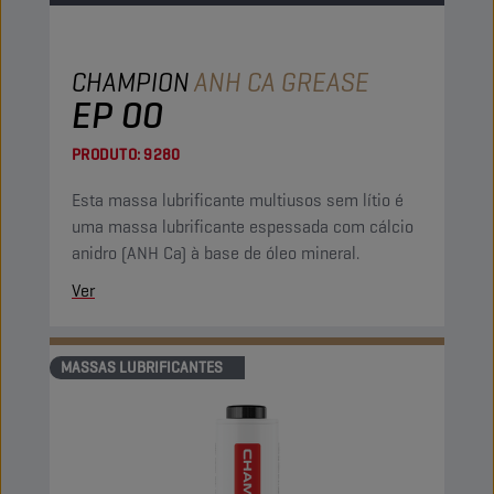
CHAMPION
ANH CA GREASE
EP 00
PRODUTO:
9280
Esta massa lubrificante multiusos sem lítio é
uma massa lubrificante espessada com cálcio
anidro (ANH Ca) à base de óleo mineral.
Ver
MASSAS LUBRIFICANTES