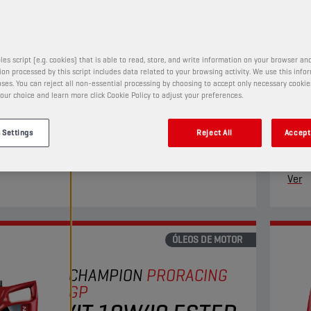
4T 5W40 ESTER
+
PRODUTO:
29152
les script (e.g. cookies) that is able to read, store, and write information on your browser and
on processed by this script includes data related to your browsing activity. We use this info
ses. You can reject all non-essential processing by choosing to accept only necessary cookie
our choice and learn more click Cookie Policy to adjust your preferences.
eo de motor totalmente sintético adequa-se às
Este 
dades dos motociclos de quatro tempos mais
para 
 Settings
Reject All
Accept 
es. A sua tecnologia Ester+ Adaptive Shield
sua t
ssa os limites dos produtos totalmente sintéticos
dos p
Ver
r convencionais.
ÓLEOS DE MOTOR
CHAMPION
PRORACING
GP