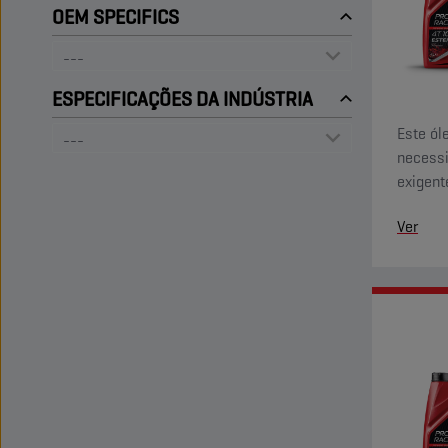
OEM SPECIFICS
ESPECIFICAÇÕES DA INDÚSTRIA
Este ól
necessi
exigent
ultrapa
Ver
de éste