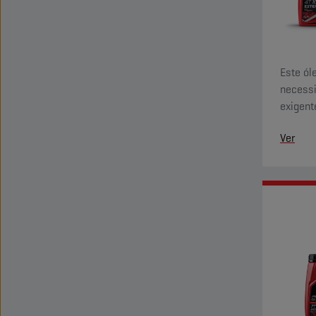
Este ól
necessi
exigent
ultrapa
Ver
de éste