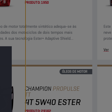
PRODUTO:
1950
eo de motor totalmente sintético adequa-se às
Este 
dades dos motociclos de dois tempos mais
neve
es. A sua tecnologia Ester+ Adaptive Shield
prot
ssa os limites dos produtos totalmente sintéticos
tran
Ver
r convencionais.
ÓLEOS DE MOTOR
CHAMPION
PROPULSE
TT
4T 5W40 ESTER
PRODUTO:
29162