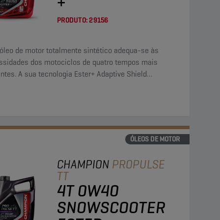
+
PRODUTO:
29156
 óleo de motor totalmente sintético adequa-se às
ssidades dos motociclos de quatro tempos mais
ntes. A sua tecnologia Ester+ Adaptive Shield
passa os limites dos produtos totalmente sintéticos
ter convencionais.
ÓLEOS DE MOTOR
CHAMPION
PROPULSE
TT
4T 0W40
SNOWSCOOTER