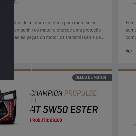
ovador óleo de mistura sintética para motociclos
Este 
a o desempenho do motor e oferece uma proteção
aume
a a todas as peças do motor, da transmissão e da
comp
agem húmida.
embr
Ver
ÓLEOS DE MOTOR
CHAMPION
PROPULSE
TT
4T 5W50 ESTER
PRODUTO:
29168