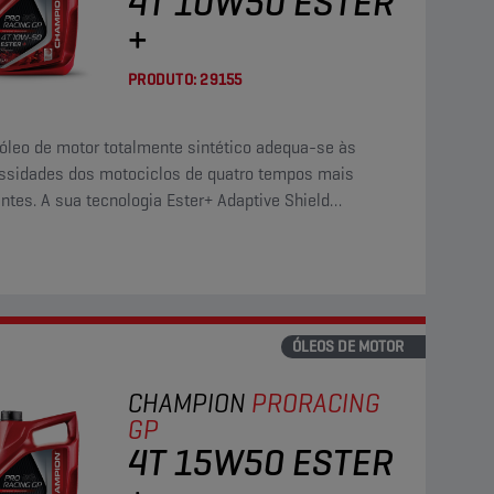
4T 10W50 ESTER
+
PRODUTO:
29155
 óleo de motor totalmente sintético adequa-se às
ssidades dos motociclos de quatro tempos mais
ntes. A sua tecnologia Ester+ Adaptive Shield
passa os limites dos produtos totalmente sintéticos
ter convencionais.
ÓLEOS DE MOTOR
CHAMPION
PRORACING
GP
4T 15W50 ESTER