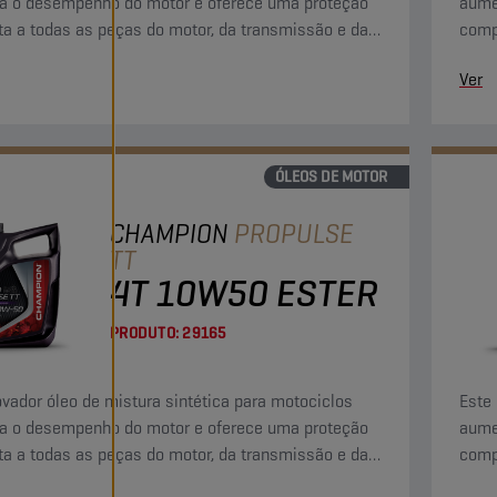
a o desempenho do motor e oferece uma proteção
aume
a a todas as peças do motor, da transmissão e da
comp
agem húmida.
embr
Ver
ÓLEOS DE MOTOR
CHAMPION
PROPULSE
TT
4T 10W50 ESTER
PRODUTO:
29165
ovador óleo de mistura sintética para motociclos
Este 
a o desempenho do motor e oferece uma proteção
aume
a a todas as peças do motor, da transmissão e da
comp
agem húmida.
embr