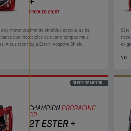
+
PRODUTO:
29157
eo de motor totalmente sintético adequa-se às
Este
dades dos motociclos de quatro tempos mais
nece
es. A sua tecnologia Ester+ Adaptive Shield
exige
ssa os limites dos produtos totalmente sintéticos
ultra
Ver
r convencionais.
de és
ÓLEOS DE MOTOR
CHAMPION
PRORACING
GP
2T ESTER +