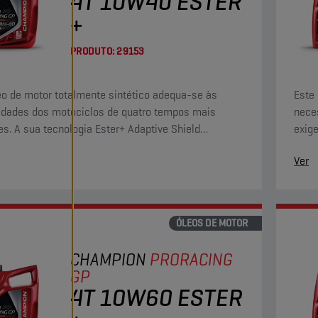
4T 10W40 ESTER
+
PRODUTO:
29153
eo de motor totalmente sintético adequa-se às
Este
dades dos motociclos de quatro tempos mais
nece
es. A sua tecnologia Ester+ Adaptive Shield
exige
ssa os limites dos produtos totalmente sintéticos
ultra
Ver
r convencionais.
de és
ÓLEOS DE MOTOR
CHAMPION
PRORACING
GP
4T 10W60 ESTER