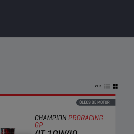
VER
ÓLEOS DE MOTOR
CHAMPION
PRORACING
GP
4T 10W40