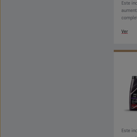
Este in
aument
complet
embrai
Ver
Este in