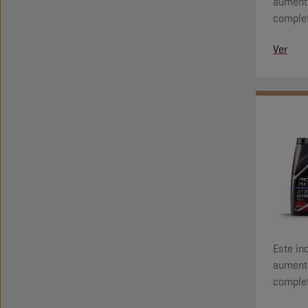
aument
complet
embrai
Ver
Este in
aument
complet
embrai