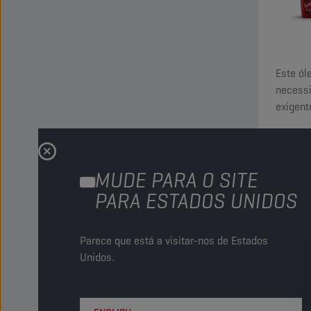
Este ól
necessi
exigent
ultrapa
Ver
de éste
MUDE PARA O SITE
PARA ESTADOS UNIDOS
Parece que está a visitar-nos de Estados
Unidos.