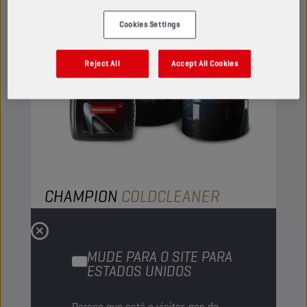
Cookies Settings
Reject All
Accept All Cookies
CHAMPION
COLDCLEANER
PRODUTO:
5002
Trata-se de um produto solvente de limpeza,
MUDE PARA O SITE PARA
baseado num solvente alifático, emulsionantes
ESTADOS UNIDOS
e agentes tensioativos. Para emulsão com água
e adequado para a remoção de sujidades
Parece que está a visitar-nos de