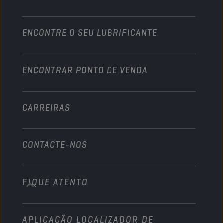
Parcerias em desportos motorizados
Jardinagem
Motociclo
Aumente o seu negócio
Motociclo & Veículo todo-o-terreno
ENCONTRE O SEU LUBRIFICANTE
Pesados
Torne-se distribuidor
Indústria
ENCONTRAR PONTO DE VENDA
Náutico
Outros
CARREIRAS
CONTACTE-NOS
FIQUE ATENTO
info@championlubes.com
+32 3 870 00 20
APLICAÇÃO LOCALIZADOR DE