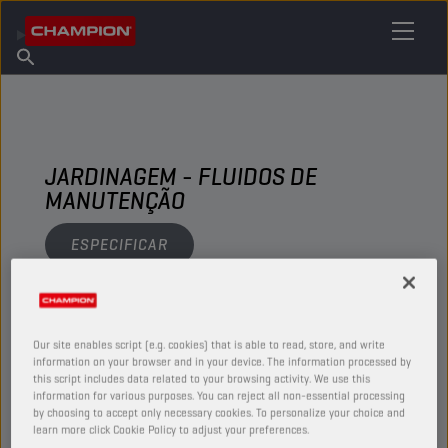
ENCONTRE O SEU LUBRIFICANTE
Encontrar ponto de venda
Sobre a Champion
Produtos
português
Novidades
JARDINAGEM - FLUIDOS DE
MANUTENÇÃO
ESPECIFICAR
VER
Our site enables script (e.g. cookies) that is able to read, store, and write
information on your browser and in your device. The information processed by
FLUIDOS DE MANUTENÇÃO
this script includes data related to your browsing activity. We use this
information for various purposes. You can reject all non-essential processing
by choosing to accept only necessary cookies. To personalize your choice and
learn more click Cookie Policy to adjust your preferences.