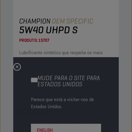
CHAMPION
OEM SPECIFIC
5W40 UHPD S
PRODUTO:
15707
Lubrificante sintético que respeita os mais
elevados padrões de desempenho para
camiões de grande porte. Pode ser utilizado em
motores equipados com sistemas de pós-
MUDE PARA O SITE PARA
tratamento.
ESTADOS UNIDOS
Ver
Parece que está a visitar-nos de
Estados Unidos.
ÓLEOS DE MOTOR
ENGLISH