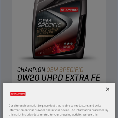
CHAMPION
OEM SPECIFIC
0W20 UHPD EXTRA FE
PRODUTO:
65632
Este lubrificante totalmente sintético
proporciona um elevado desempenho e a
Our site enables script (e.g. cookies) that is able to read, store, and write
melhor proteção dos mais recentes motores
information on your browser and in your device. The information processed by
this script includes data related to your browsing activity. We use this
IVECO.