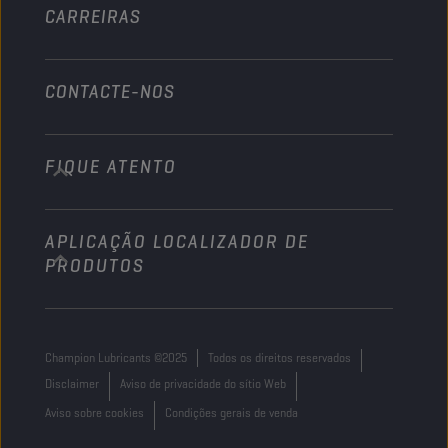
CARREIRAS
CONTACTE-NOS
FIQUE ATENTO
info@championlubes.com
+32 3 870 00 20
APLICAÇÃO LOCALIZADOR DE
Georges Gilliotstraat, 52 2620 Hemiksem
PRODUTOS
Belgium
Champion Lubricants ©2025
Todos os direitos reservados
Disclaimer
Aviso de privacidade do sítio Web
Aviso sobre cookies
Condições gerais de venda