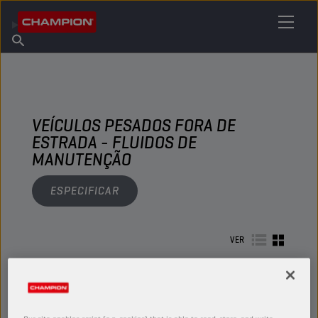
ENCONTRE O SEU LUBRIFICANTE
Encontrar ponto de venda
Sobre a Champion
Produtos
português
Novidades
VEÍCULOS PESADOS FORA DE
ESTRADA - FLUIDOS DE
MANUTENÇÃO
ESPECIFICAR
VER
FLUIDOS DE MANUTENÇÃO