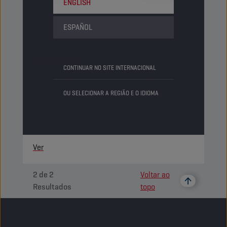
ENGLISH
ESPAÑOL
CHAMPION
COLDCLEANER
PRODUTO:
5002
CONTINUAR NO SITE INTERNACIONAL
Trata-se de um produto solvente de limpeza,
baseado num solvente alifático, emulsionantes
OU SELECIONAR A REGIÃO E O IDIOMA
e agentes tensioativos. Para emulsão com água
e adequado para a remoção de sujidades
oleosas, gordurosas e de asfalto.
Ver
2
de
2
Voltar ao
Resultados
topo