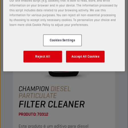
Our site enables script (e.g. cookies) that is able to read, store, and write
information on your browser and in your device. The information processed by
this script includes data related to your browsing activity. We use this
information for various purposes. You can reject all non-essential processing
by choosing to accept only necessary cookies. To personalize your choice and
learn more click Cookie Policy to adjust your preferences.
Cookies Settings
Reject All
Accept All Cookies
CHAMPION
DIESEL
PARTICULATE
FILTER CLEANER
PRODUTO:
70312
Este produto é um aditivo para diesel