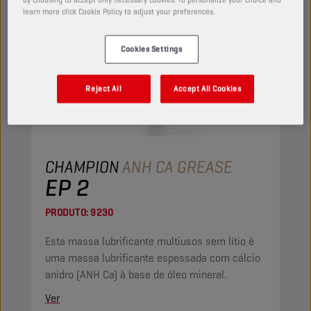
learn more click Cookie Policy to adjust your preferences.
Cookies Settings
Reject All
Accept All Cookies
CHAMPION
ANH CA GREASE
EP 2
PRODUTO:
9230
Esta massa lubrificante multiusos sem lítio é
uma massa lubrificante espessada com cálcio
anidro (ANH Ca) à base de óleo mineral.
Ver