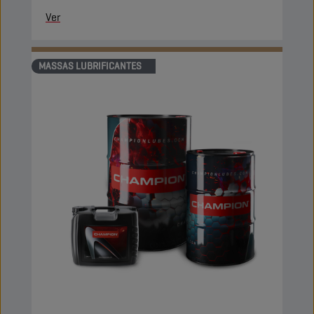
Ver
MASSAS LUBRIFICANTES