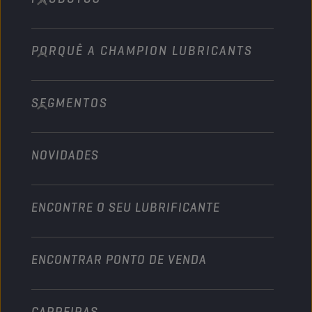
PORQUÊ A CHAMPION LUBRICANTS
Automóveis de passageiros
Camiões e Autocarros
SEGMENTOS
Sobre nós
Veículos pesados fora de estrada
Technologia
Agricultura
NOVIDADES
Automóveis de passageiros
Parcerias em desportos motorizados
Jardinagem
Motociclo
Aumente o seu negócio
Motociclo & Veículo todo-o-terreno
ENCONTRE O SEU LUBRIFICANTE
Pesados
Torne-se distribuidor
Indústria
ENCONTRAR PONTO DE VENDA
Náutico
Outros
CARREIRAS