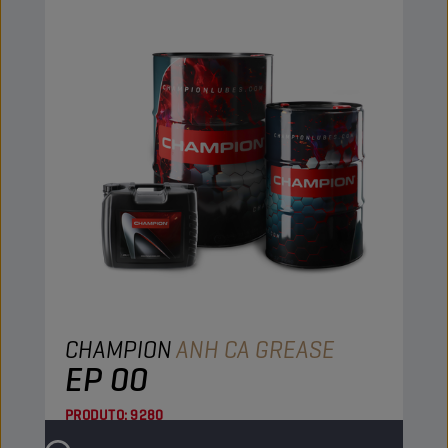
CHAMPION
ANH CA GREASE
EP 00
PRODUTO:
9280