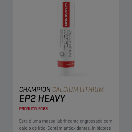
CHAMPION
CALCIUM LITHIUM
EP2 HEAVY
PRODUTO:
9183
Esta é uma massa lubrificante engrossada com
cálcio de lítio. Contém antioxidantes, inibidores