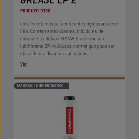
PRODUTO:
9130
Esta é uma massa lubrificante engrossada com
lítio. Contém antioxidantes, inibidores de
corrosão e aditivos EP/AW. É uma massa
lubrificante EP multiusos normal que pode ser
utilizada em diversas aplicações.
Ver
MASSAS LUBRIFICANTES