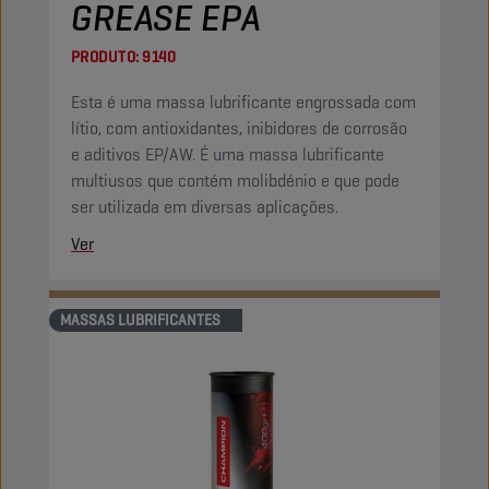
GREASE EPA
PRODUTO:
9140
Esta é uma massa lubrificante engrossada com
lítio, com antioxidantes, inibidores de corrosão
e aditivos EP/AW. É uma massa lubrificante
multiusos que contém molibdénio e que pode
ser utilizada em diversas aplicações.
Ver
MASSAS LUBRIFICANTES