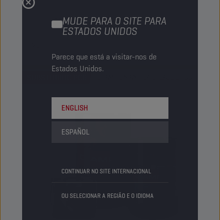
Esta massa lubrificante multiusos sem lítio é
uma massa lubrificante espessada com cálcio
MUDE PARA O SITE PARA
anidro (ANH Ca) à base de óleo mineral.
ESTADOS UNIDOS
Ver
Parece que está a visitar-nos de
Estados Unidos.
SUBSTITUÍDO POR
CHAMPION ANH CA GREASE EP 00
ENGLISH
ESPAÑOL
CONTINUAR NO SITE INTERNACIONAL
OU SELECIONAR A REGIÃO E O IDIOMA