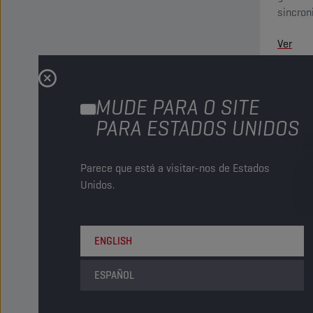
sincron
garanti
Ver
MUDE PARA O SITE
PARA ESTADOS UNIDOS
Parece que está a visitar-nos de Estados
Unidos.
ENGLISH
Óleo de
viscosi
ESPAÑOL
fluidez
útil do
Ver