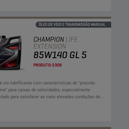
ÓLEO DE VEIO E TRANSMISSÃO MANUAL
CHAMPION
LIFE
EXTENSION
85W140 GL 5
PRODUTO:
2309
é um lubrificante com características de "pressão
ema" para caixas de velocidades, especialmente
ulado para satisfazer as mais elevadas condições de
ço: alta velocidade, cargas súbitas e binário elevado a
idades baixas.