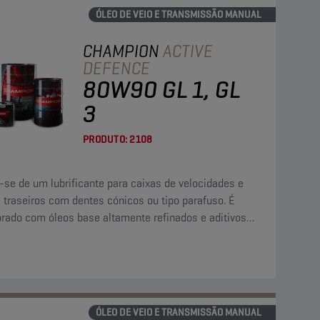
ÓLEO DE VEIO E TRANSMISSÃO MANUAL
CHAMPION
ACTIVE
DEFENCE
80W90 GL 1, GL
3
PRODUTO:
2108
-se de um lubrificante para caixas de velocidades e
 traseiros com dentes cónicos ou tipo parafuso. É
orado com óleos base altamente refinados e aditivos
esgaste e um aditivo para baixar o ponto de fluidez.
ÓLEO DE VEIO E TRANSMISSÃO MANUAL