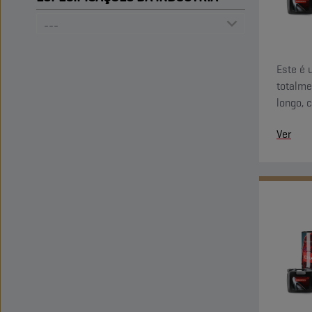
Este é 
totalme
longo, 
até 800
Ver