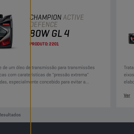
CHAMPION
ACTIVE
DEFENCE
80W GL 4
PRODUTO:
2201
e de um óleo de transmissão para transmissões
Trata
as com caraterísticas de "pressão extrema"
eixos
as, especialmente concebido para evitar a
elab
o de ligas de cobre.
antid
Ver
Resultados