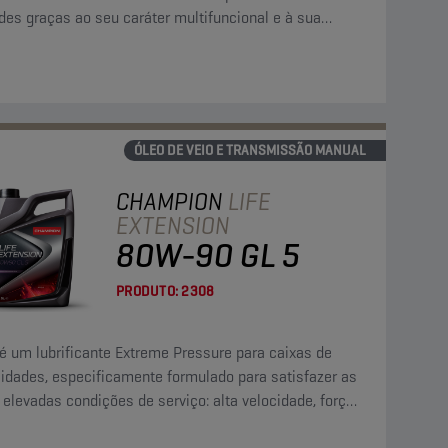
des graças ao seu caráter multifuncional e à sua
ional resistência à oxidação e estabilidade térmica.
ÓLEO DE VEIO E TRANSMISSÃO MANUAL
CHAMPION
LIFE
EXTENSION
80W-90 GL 5
PRODUTO:
2308
é um lubrificante Extreme Pressure para caixas de
cidades, especificamente formulado para satisfazer as
elevadas condições de serviço: alta velocidade, força
oque e binário elevado a velocidades baixas.