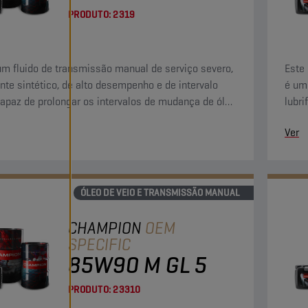
PRODUTO:
2319
um fluido de transmissão manual de serviço severo,
Este
nte sintético, de alto desempenho e de intervalo
é um 
capaz de prolongar os intervalos de mudança de óleo
lubri
.000 quilómetros.
equi
Ver
engr
ÓLEO DE VEIO E TRANSMISSÃO MANUAL
CHAMPION
OEM
SPECIFIC
85W90 M GL 5
PRODUTO:
23310