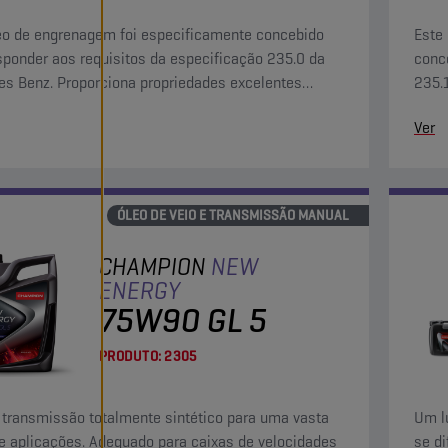
eo de engrenagem foi especificamente concebido
Este
sponder aos requisitos da especificação 235.0 da
conc
s Benz. Proporciona propriedades excelentes
235.
 funcionamentos prolongados e sob cargas pesadas
exce
Ver
raturas elevadas.
cond
ÓLEO DE VEIO E TRANSMISSÃO MANUAL
CHAMPION
NEW
ENERGY
75W90 GL 5
PRODUTO:
2305
 transmissão totalmente sintético para uma vasta
Um l
 aplicações. Adequado para caixas de velocidades
se d