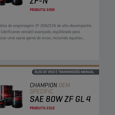
ZF-N
PRODUTO:
3354
 óleo de engrenagem ZF 05N/21N de alto desempenho
lubrificante versátil avançado, equilibrado para
ficar uma vasta gama de eixos, incluindo aqueles
pados com diferencial de deslizamento limitado (LS) e
enagens hióides.
ÓLEO DE VEIO E TRANSMISSÃO MANUAL
CHAMPION
OEM
SPECIFIC
SAE 80W ZF GL 4
PRODUTO:
2212