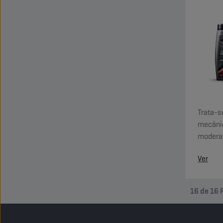
Trata-s
mecânic
moderad
corrosã
Ver
16
de
16