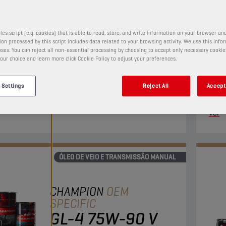
5
les script (e.g. cookies) that is able to read, store, and write information on your browser and
PRODUTO:
2318
on processed by this script includes data related to your browsing activity. We use this info
ses. You can reject all non-essential processing by choosing to accept only necessary cookie
our choice and learn more click Cookie Policy to adjust your preferences.
eo premium com Diferencial de Deslizamento
Lubri
o, totalmente sintético, para transmissão SAE 75W-
numa
 Settings
Reject All
Accept 
pecialmente desenvolvido para transmissões
part
 e diferenciais (com LS e sem LS).
rece
Ver
trab
ÓLEO DE VEIO E TRANSMISSÃO MANUAL
CHAMPION
OEM
SPECIFIC
GL-4 75W-90 V