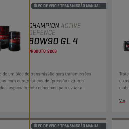
ÓLEO DE VEIO E TRANSMISSÃO MANUAL
CHAMPION
ACTIVE
DEFENCE
80W90 GL 4
PRODUTO:
2208
e de um óleo de transmissão para transmissões
Trata
as com caraterísticas de "pressão extrema"
eixos
as, especialmente concebido para evitar a
elab
o de ligas de cobre.
antid
Ver
ÓLEO DE VEIO E TRANSMISSÃO MANUAL