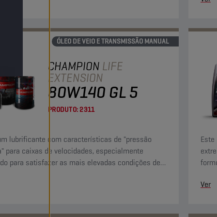
ÓLEO DE VEIO E TRANSMISSÃO MANUAL
CHAMPION
LIFE
EXTENSION
80W140 GL 5
PRODUTO:
2311
um lubrificante com características de "pressão
Este 
" para caixas de velocidades, especialmente
extr
do para satisfazer as mais elevadas condições de
form
: alta velocidade, cargas súbitas e binário elevado a
servi
Ver
ades baixas.
veloc