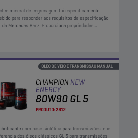
 óleo mineral de engrenagem foi especificamente
ebido para responder aos requisitos da especificação
1 da Mercedes Benz. Proporciona propriedades
lentes durante funcionamentos prolongados e sob
ições extremas.
ÓLEO DE VEIO E TRANSMISSÃO MANUAL
CHAMPION
NEW
ENERGY
80W90 GL 5
PRODUTO:
2312
ubrificante com base sintética para transmissões, que
iferencia dos óleos clássicos GL 5 para transmissões