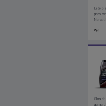
Este ól
para re
Mercede
durante
Ver
e tempe
Óleo de
gama de