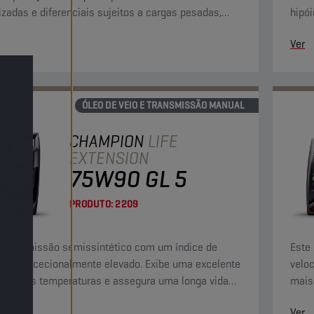
izadas e diferenciais sujeitos a cargas pesadas,
hipói
ndo um serviço perfeito nas condições mais difíceis.
excec
Ver
ÓLEO DE VEIO E TRANSMISSÃO MANUAL
CHAMPION
LIFE
EXTENSION
75W90 GL 5
PRODUTO:
2209
 transmissão semissintético com um índice de
Este 
dade excecionalmente elevado. Exibe uma excelente
velo
 a baixas temperaturas e assegura uma longa vida
mais 
 óleo e das engrenagens.
de ch
Ver