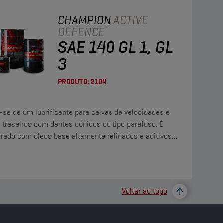
CHAMPION
ACTIVE
DEFENCE
SAE 140 GL 1, GL
3
PRODUTO:
2104
-se de um lubrificante para caixas de velocidades e
 traseiros com dentes cónicos ou tipo parafuso. É
orado com óleos base altamente refinados e aditivos
esgaste e um aditivo para baixar o ponto de fluidez.
Voltar ao topo