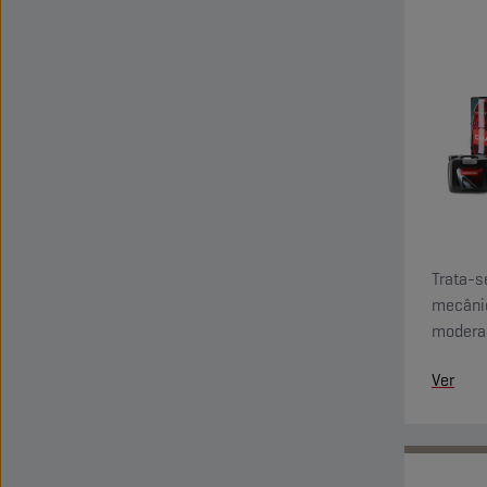
Trata-s
mecânic
moderad
corrosã
Ver