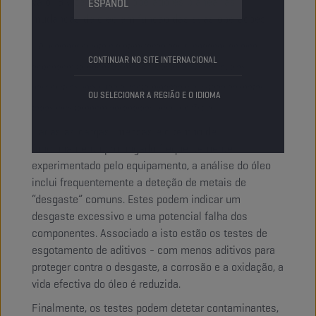
valor BN permite aos operadores planear as
ESPAÑOL
mudanças de óleo em função das suas operações.
* O prolongamento e a otimização das drenagens de óleo
CONTINUAR NO SITE INTERNACIONAL
dependem também da monitorização de vários outros
parâmetros, incluindo a contaminação e o estado do motor,
OU SELECIONAR A REGIÃO E O IDIOMA
todos eles também abrangidos pelo LubeTrack.
Dadas as cargas imensas e o tempo de
funcionamento prolongado frequentemente
experimentado pelo equipamento, a análise do óleo
inclui frequentemente a deteção de metais de
“desgaste” comuns. Estes podem indicar um
desgaste excessivo e uma potencial falha dos
componentes. Associado a isto estão os testes de
esgotamento de aditivos - com menos aditivos para
proteger contra o desgaste, a corrosão e a oxidação, a
vida efectiva do óleo é reduzida.
Finalmente, os testes podem detetar contaminantes,