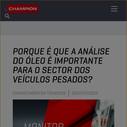
ENCONTRE O SEU LUBRIFICANTE
Encontrar ponto de venda
Sobre a Champion
Produtos
português
Novidades
PORQUE É QUE A ANÁLISE
DO ÓLEO É IMPORTANTE
PARA O SECTOR DOS
VEÍCULOS PESADOS?
CONHECIMENTOS TÉCNICOS
06/OUT/2024