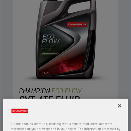
CHAMPION
ECO FLOW
CVT-ATF FLUID
PRODUTO:
3029
Este é um lubrificante totalmente sintético
Our site enables script (e.g. cookies) that is able to read, store, and write
multifuncional que foi concebido para
information on your browser and in your device. The information processed by