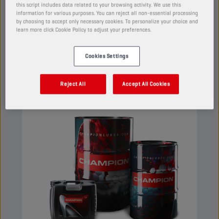
this script includes data related to your browsing activity. We use this
transmissões automáticas CVT e de passo.
information for various purposes. You can reject all non-essential processing
Oferece uma excelente proteção antidesgaste e
by choosing to accept only necessary cookies. To personalize your choice and
learn more click Cookie Policy to adjust your preferences.
características de fricção estáveis.
Ver
Cookies Settings
FLUIDOS DE TRANSMISSÃO AUTOMÁTICA
Reject All
Accept All Cookies