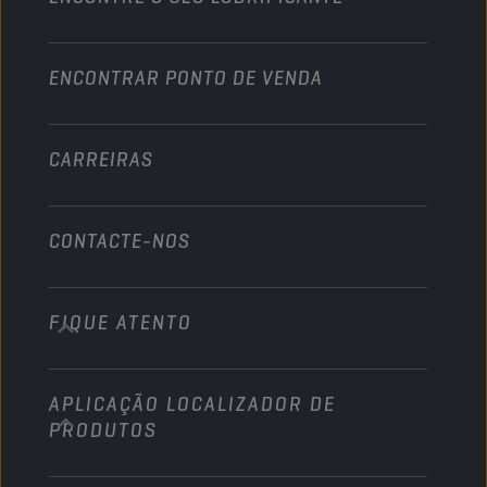
Pesados
Torne-se distribuidor
Indústria
ENCONTRAR PONTO DE VENDA
Náutico
Outros
CARREIRAS
CONTACTE-NOS
FIQUE ATENTO
info@championlubes.com
+32 3 870 00 20
APLICAÇÃO LOCALIZADOR DE
Georges Gilliotstraat, 52 2620 Hemiksem
PRODUTOS
Belgium